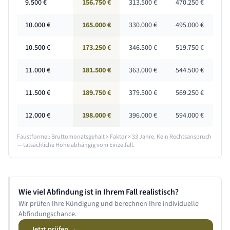
9.500
€
156.750 €
313.500 €
470.250 €
10.000
€
165.000 €
330.000 €
495.000 €
10.500
€
173.250 €
346.500 €
519.750 €
11.000
€
181.500 €
363.000 €
544.500 €
11.500
€
189.750 €
379.500 €
569.250 €
12.000
€
198.000 €
396.000 €
594.000 €
Faustformel: Bruttomonatsgehalt × Faktor ×
33 Jahre
. Kein Rechtsanspruch
— tatsächliche Höhe abhängig vom Einzelfall.
Wie viel Abfindung ist in Ihrem Fall realistisch?
Wir prüfen Ihre Kündigung und berechnen Ihre individuelle
Abfindungschance.
Jetzt prüfen →