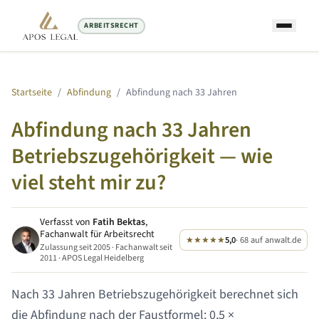
ARBEITSRECHT
Startseite
/
Abfindung
/
Abfindung nach
33 Jahren
Abfindung nach
33 Jahren
Betriebszugehörigkeit — wie
viel steht mir zu?
Verfasst von
Fatih Bektas
,
Fachanwalt für Arbeitsrecht
★★★★★
5,0
· 68 auf anwalt.de
Zulassung seit 2005 · Fachanwalt seit
2011 · APOS Legal Heidelberg
Nach
33 Jahren
Betriebszugehörigkeit berechnet sich
die Abfindung nach der Faustformel: 0,5 ×