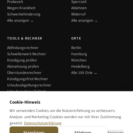
Probezeit
Sperrzeit
Wegen Krankheit
Ablehnen
Schwerbehinderung
Widerruf
Alle anzeigen →
Alle anzeigen →
TOOLS & RECHNER
ORTE
Abfindungsrechner
Berlin
Schwellenwert-Rechner
Hamburg
Kündigung prüfen
München
Abmahnung prüfen
Heidelberg
Überstundenrechner
Alle 106 Orte →
Kündigungsfrist-Rechner
Urlaubsabgeltungsrechner
Urlaubsrechner Teilzeit
Alle Tools →
Cookie-Hinweis
Wir verwenden Cookies um die Nutzererfahrung zu verbessern.
Analyse- und Marketing-Cookies werden nur mit Ihrer Zustimmung
gesetzt.
Datenschutzerklärung
Datenschutz
Impressum
Cookie-Einstellungen
Akzeptieren
Ablehnen
Anpassen