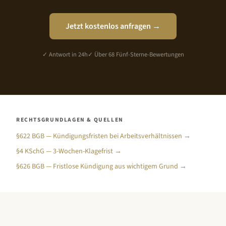
Jetzt kostenlos anfragen →
✓ Antwort in 24h
✓ Über 68 Fünf-Sterne-Bewertungen
RECHTSGRUNDLAGEN & QUELLEN
§622 BGB — Kündigungsfristen bei Arbeitsverhältnissen →
§4 KSchG — 3-Wochen-Klagefrist →
§626 BGB — Fristlose Kündigung aus wichtigem Grund →