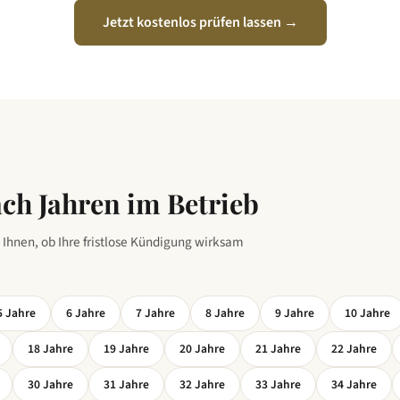
Jetzt kostenlos prüfen lassen →
ch Jahren im Betrieb
 Ihnen, ob Ihre fristlose Kündigung wirksam
5
Jahre
6
Jahre
7
Jahre
8
Jahre
9
Jahre
10
Jahre
18
Jahre
19
Jahre
20
Jahre
21
Jahre
22
Jahre
30
Jahre
31
Jahre
32
Jahre
33
Jahre
34
Jahre