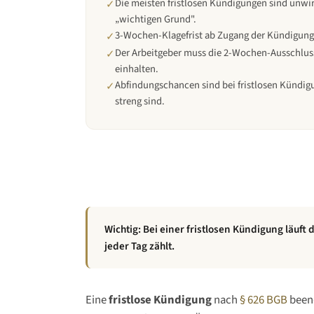
Die meisten fristlosen Kündigungen sind unwi
✓
„wichtigen Grund".
3-Wochen-Klagefrist ab Zugang der Kündigung 
✓
Der Arbeitgeber muss die 2-Wochen-Ausschluss
✓
einhalten.
Abfindungschancen sind bei fristlosen Kündig
✓
streng sind.
Wichtig: Bei einer fristlosen Kündigung läuft
jeder Tag zählt.
Eine
fristlose Kündigung
nach
§ 626 BGB
beend