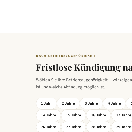
NACH BETRIEBSZUGEHÖRIGKEIT
Fristlose Kündigung na
Wählen Sie Ihre Betriebszugehörigkeit — wir zeigen
ist und welche Abfindung möglich ist.
1
Jahr
2
Jahre
3
Jahre
4
Jahre
14
Jahre
15
Jahre
16
Jahre
17
Jahre
26
Jahre
27
Jahre
28
Jahre
29
Jahre