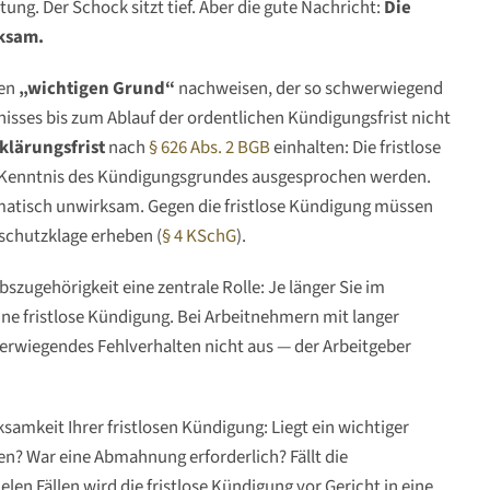
ng. Der Schock sitzt tief. Aber die gute Nachricht:
Die
rksam.
en
„wichtigen Grund“
nachweisen, der so schwerwiegend
tnisses bis zum Ablauf der ordentlichen Kündigungsfrist nicht
lärungsfrist
nach
§ 626 Abs. 2 BGB
einhalten: Die fristlose
Kenntnis des Kündigungsgrundes ausgesprochen werden.
omatisch unwirksam. Gegen die fristlose Kündigung müssen
chutzklage erheben (
§ 4 KSchG
).
ebszugehörigkeit eine zentrale Rolle: Je länger Sie im
ne fristlose Kündigung. Bei Arbeitnehmern mit langer
hwerwiegendes Fehlverhalten nicht aus — der Arbeitgeber
ksamkeit Ihrer fristlosen Kündigung: Liegt ein wichtiger
n? War eine Abmahnung erforderlich? Fällt die
len Fällen wird die fristlose Kündigung vor Gericht in eine