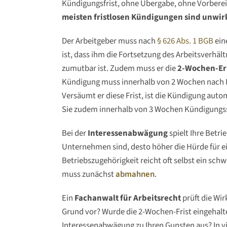
Kündigungsfrist, ohne Übergabe, ohne Vorbereitu
meisten fristlosen Kündigungen sind unwi
Der Arbeitgeber muss nach
§ 626 Abs. 1 BGB
ein
ist, dass ihm die Fortsetzung des Arbeitsverhäl
zumutbar ist. Zudem muss er die
2-Wochen-Erk
Kündigung muss innerhalb von 2 Wochen nach 
Versäumt er diese Frist, ist die Kündigung aut
Sie zudem innerhalb von 3 Wochen Kündigungss
Bei der
Interessenabwägung
spielt Ihre Betri
Unternehmen sind, desto höher die Hürde für ei
Betriebszugehörigkeit reicht oft selbst ein sc
muss zunächst
abmahnen
.
Ein
Fachanwalt für Arbeitsrecht
prüft die Wir
Grund vor? Wurde die 2-Wochen-Frist eingehalte
Interessenabwägung zu Ihren Gunsten aus? In vie