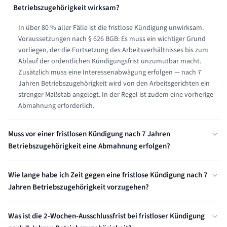
Betriebszugehörigkeit wirksam?
In über 80 % aller Fälle ist die fristlose Kündigung unwirksam.
Voraussetzungen nach § 626 BGB: Es muss ein wichtiger Grund
vorliegen, der die Fortsetzung des Arbeitsverhältnisses bis zum
Ablauf der ordentlichen Kündigungsfrist unzumutbar macht.
Zusätzlich muss eine Interessenabwägung erfolgen — nach 7
Jahren Betriebszugehörigkeit wird von den Arbeitsgerichten ein
strenger Maßstab angelegt. In der Regel ist zudem eine vorherige
Abmahnung erforderlich.
Muss vor einer fristlosen Kündigung nach 7 Jahren
Betriebszugehörigkeit eine Abmahnung erfolgen?
In den meisten Fällen ja. Bei verhaltensbedingten Kündigungen ist
Wie lange habe ich Zeit gegen eine fristlose Kündigung nach 7
eine vorherige Abmahnung grundsätzlich erforderlich — der
Jahren Betriebszugehörigkeit vorzugehen?
Arbeitnehmer muss die Chance erhalten, sein Verhalten zu
ändern. Nur bei besonders schweren Verstößen (z.B. Straftaten,
Sie haben ab Zugang der Kündigung exakt 3 Wochen Zeit,
schwerer Vertrauensbruch) kann eine Abmahnung entbehrlich
Was ist die 2-Wochen-Ausschlussfrist bei fristloser Kündigung
Kündigungsschutzklage beim Arbeitsgericht einzureichen (§ 4
sein. Nach 7 Jahren Betriebszugehörigkeit legen Arbeitsgerichte