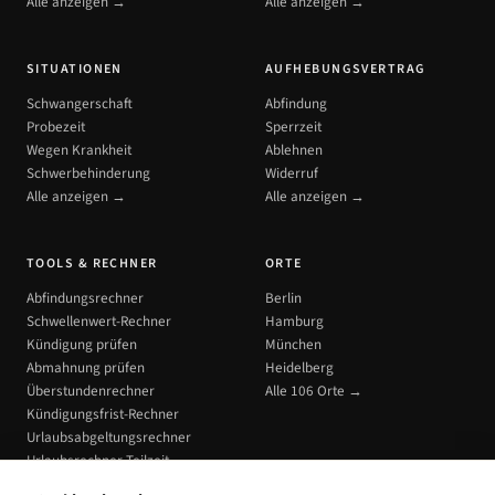
Alle anzeigen →
Alle anzeigen →
SITUATIONEN
AUFHEBUNGSVERTRAG
Schwangerschaft
Abfindung
Probezeit
Sperrzeit
Wegen Krankheit
Ablehnen
Schwerbehinderung
Widerruf
Alle anzeigen →
Alle anzeigen →
TOOLS & RECHNER
ORTE
Abfindungsrechner
Berlin
Schwellenwert-Rechner
Hamburg
Kündigung prüfen
München
Abmahnung prüfen
Heidelberg
Überstundenrechner
Alle 106 Orte →
Kündigungsfrist-Rechner
Urlaubsabgeltungsrechner
Urlaubsrechner Teilzeit
Alle Tools →