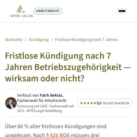
ARBEITSRECHT
Startseite
/
Kündigung
/
Fristlose Kündigung nach
7 Jahren
Fristlose Kündigung nach
7
Jahren
Betriebszugehörigkeit —
wirksam oder nicht?
Verfasst von
Fatih Bektas
,
Fachanwalt für Arbeitsrecht
★★★★★
5,0
· 68 auf anwalt.de
Zulassung seit 2005 · Fachanwalt seit
2011 · APOS Legal Heidelberg
Über 80 % aller fristlosen Kündigungen sind
unwirksam. Nach
§ 626 BGB
müssen drei