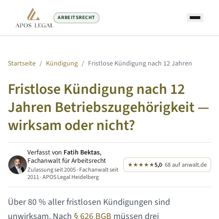
ARBEITSRECHT
Startseite
/
Kündigung
/
Fristlose Kündigung nach
12 Jahren
Fristlose Kündigung nach
12
Jahren
Betriebszugehörigkeit —
wirksam oder nicht?
Verfasst von
Fatih Bektas
,
Fachanwalt für Arbeitsrecht
★★★★★
5,0
· 68 auf anwalt.de
Zulassung seit 2005 · Fachanwalt seit
2011 · APOS Legal Heidelberg
Über 80 % aller fristlosen Kündigungen sind
unwirksam. Nach
§ 626 BGB
müssen drei