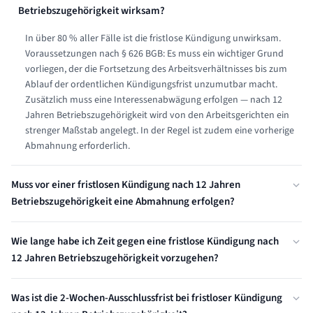
Betriebszugehörigkeit wirksam?
In über 80 % aller Fälle ist die fristlose Kündigung unwirksam.
Voraussetzungen nach § 626 BGB: Es muss ein wichtiger Grund
vorliegen, der die Fortsetzung des Arbeitsverhältnisses bis zum
Ablauf der ordentlichen Kündigungsfrist unzumutbar macht.
Zusätzlich muss eine Interessenabwägung erfolgen — nach 12
Jahren Betriebszugehörigkeit wird von den Arbeitsgerichten ein
strenger Maßstab angelegt. In der Regel ist zudem eine vorherige
Abmahnung erforderlich.
Muss vor einer fristlosen Kündigung nach 12 Jahren
Betriebszugehörigkeit eine Abmahnung erfolgen?
In den meisten Fällen ja. Bei verhaltensbedingten Kündigungen ist
Wie lange habe ich Zeit gegen eine fristlose Kündigung nach
eine vorherige Abmahnung grundsätzlich erforderlich — der
12 Jahren Betriebszugehörigkeit vorzugehen?
Arbeitnehmer muss die Chance erhalten, sein Verhalten zu
ändern. Nur bei besonders schweren Verstößen (z.B. Straftaten,
Sie haben ab Zugang der Kündigung exakt 3 Wochen Zeit,
schwerer Vertrauensbruch) kann eine Abmahnung entbehrlich
Was ist die 2-Wochen-Ausschlussfrist bei fristloser Kündigung
Kündigungsschutzklage beim Arbeitsgericht einzureichen (§ 4
sein. Nach 12 Jahren Betriebszugehörigkeit legen Arbeitsgerichte