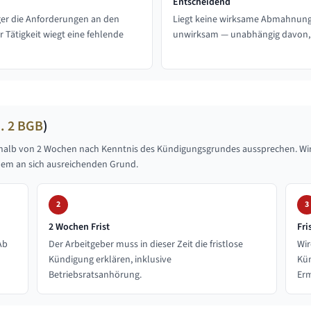
Entscheidend
nger die Anforderungen an den
Liegt keine wirksame Abmahnung vo
 Tätigkeit wiegt eine fehlende
unwirksam — unabhängig davon, ob
s. 2 BGB
)
halb von 2 Wochen nach Kenntnis des Kündigungsgrundes aussprechen. Wird di
nem an sich ausreichenden Grund.
2
3
2 Wochen Frist
Fri
Ab
Der Arbeitgeber muss in dieser Zeit die fristlose
Wir
Kündigung erklären, inklusive
Kü
Betriebsratsanhörung.
Er