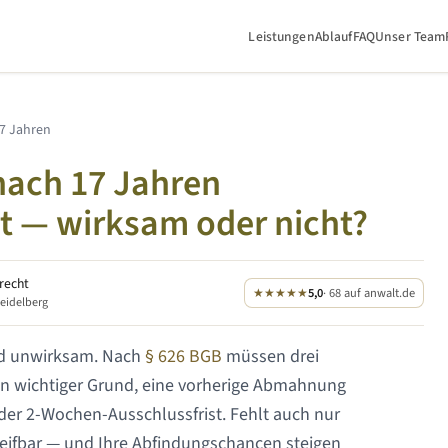
Leistungen
Ablauf
FAQ
Unser Team
7 Jahren
 nach
17 Jahren
t — wirksam oder nicht?
srecht
★★★★★
5,0
· 68 auf anwalt.de
Heidelberg
nd unwirksam. Nach
§ 626 BGB
müssen drei
 ein wichtiger Grund, eine vorherige Abmahnung
 der 2-Wochen-Ausschlussfrist. Fehlt auch nur
reifbar — und Ihre Abfindungschancen steigen