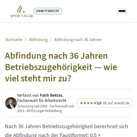
ARBEITSRECHT
Startseite
/
Abfindung
/
Abfindung nach
36 Jahren
Abfindung nach
36 Jahren
Betriebszugehörigkeit — wie
viel steht mir zu?
Verfasst von
Fatih Bektas
,
Fachanwalt für Arbeitsrecht
★★★★★
5,0
· 68 auf anwalt.de
Zulassung seit 2005 · Fachanwalt seit
2011 · APOS Legal Heidelberg
Nach
36 Jahren
Betriebszugehörigkeit berechnet sich
die Abfindung nach der Faustformel: 0,5 ×