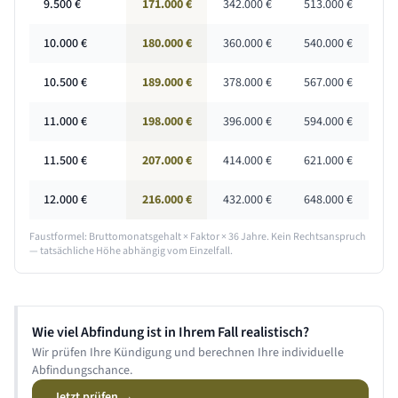
9.500
€
171.000 €
342.000 €
513.000 €
10.000
€
180.000 €
360.000 €
540.000 €
10.500
€
189.000 €
378.000 €
567.000 €
11.000
€
198.000 €
396.000 €
594.000 €
11.500
€
207.000 €
414.000 €
621.000 €
12.000
€
216.000 €
432.000 €
648.000 €
Faustformel: Bruttomonatsgehalt × Faktor ×
36 Jahre
. Kein Rechtsanspruch
— tatsächliche Höhe abhängig vom Einzelfall.
Wie viel Abfindung ist in Ihrem Fall realistisch?
Wir prüfen Ihre Kündigung und berechnen Ihre individuelle
Abfindungschance.
Jetzt prüfen →