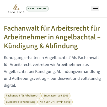
ARBEITSRECHT
Startseite
/
Arbeitsrecht Anwalt
/
Angelbachtal
Fachanwalt für Arbeitsrecht für
Arbeitnehmer in
Angelbachtal
–
Kündigung & Abfindung
Kündigung erhalten in
Angelbachtal
? Als Fachanwalt
für Arbeitsrecht vertreten wir Arbeitnehmer aus
Angelbachtal
bei Kündigung, Abfindungsverhandlung
und Aufhebungsvertrag – bundesweit und vollständig
digital.
Fachanwalt für Arbeitsrecht
Zugelassen seit 2005
Bundesweite Vertretung
Kein Vor-Ort-Termin nötig