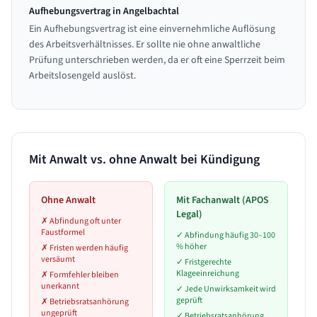
Aufhebungsvertrag in Angelbachtal
Ein Aufhebungsvertrag ist eine einvernehmliche Auflösung
des Arbeitsverhältnisses. Er sollte nie ohne anwaltliche
Prüfung unterschrieben werden, da er oft eine Sperrzeit beim
Arbeitslosengeld auslöst.
Mit Anwalt vs. ohne Anwalt bei Kündigung
Ohne Anwalt
Mit Fachanwalt (APOS
Legal)
✗
Abfindung oft unter
Faustformel
✓
Abfindung häufig 30–100
% höher
✗
Fristen werden häufig
versäumt
✓
Fristgerechte
Klageeinreichung
✗
Formfehler bleiben
unerkannt
✓
Jede Unwirksamkeit wird
geprüft
✗
Betriebsratsanhörung
ungeprüft
✓
Betriebsratsanhörung