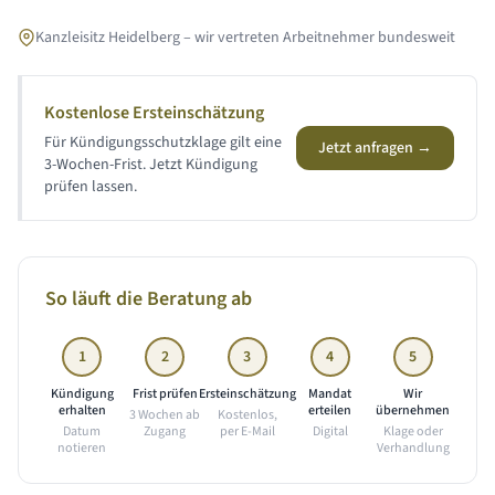
Kanzleisitz Heidelberg – wir vertreten Arbeitnehmer bundesweit
Kostenlose Ersteinschätzung
Für Kündigungsschutzklage gilt eine
Jetzt anfragen →
3-Wochen-Frist. Jetzt Kündigung
prüfen lassen.
So läuft die Beratung ab
1
2
3
4
5
Kündigung
Frist prüfen
Ersteinschätzung
Mandat
Wir
erhalten
erteilen
übernehmen
3 Wochen ab
Kostenlos,
Datum
Zugang
per E-Mail
Digital
Klage oder
notieren
Verhandlung