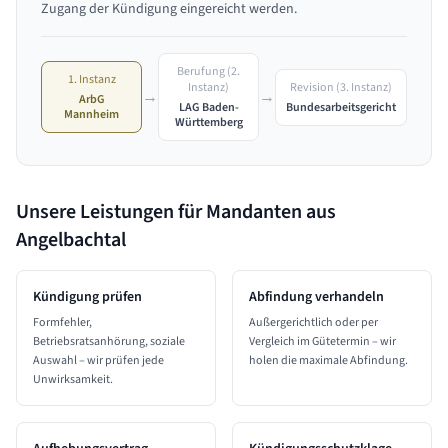
Zugang der Kündigung eingereicht werden.
Berufung (2.
1. Instanz
Revision (3. Instanz)
Instanz)
→
→
ArbG
Bundesarbeitsgericht
LAG Baden-
Mannheim
Württemberg
Unsere Leistungen für Mandanten aus
Angelbachtal
Kündigung prüfen
Abfindung verhandeln
Formfehler,
Außergerichtlich oder per
Betriebsratsanhörung, soziale
Vergleich im Gütetermin – wir
Auswahl – wir prüfen jede
holen die maximale Abfindung.
Unwirksamkeit.