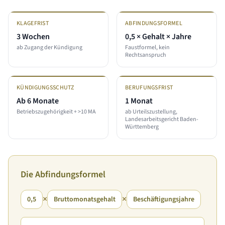
KLAGEFRIST
ABFINDUNGSFORMEL
3 Wochen
0,5 × Gehalt × Jahre
ab Zugang der Kündigung
Faustformel, kein
Rechtsanspruch
KÜNDIGUNGSSCHUTZ
BERUFUNGSFRIST
Ab 6 Monate
1 Monat
Betriebszugehörigkeit + >10 MA
ab Urteilszustellung,
Landesarbeitsgericht Baden-
Württemberg
Die Abfindungsformel
×
×
0,5
Bruttomonatsgehalt
Beschäftigungsjahre