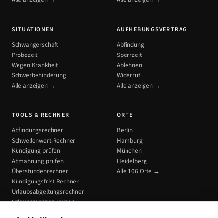
Alle anzeigen →
Alle anzeigen →
SITUATIONEN
AUFHEBUNGSVERTRAG
Schwangerschaft
Abfindung
Probezeit
Sperrzeit
Wegen Krankheit
Ablehnen
Schwerbehinderung
Widerruf
Alle anzeigen →
Alle anzeigen →
TOOLS & RECHNER
ORTE
Abfindungsrechner
Berlin
Schwellenwert-Rechner
Hamburg
Kündigung prüfen
München
Abmahnung prüfen
Heidelberg
Überstundenrechner
Alle 106 Orte →
Kündigungsfrist-Rechner
Urlaubsabgeltungsrechner
Urlaubsrechner Teilzeit
Alle Tools →