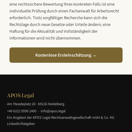
eine rechtssichere Bewertung Ihres konkreten Falls ist eine
individuelle Prüfung durch einen Fachanwalt für Arbeitsrecht
erforderlich. Trotz sorgfältiger Recherche kann sich die
Rechtslage durch neue Gesetze oder Urteile ändern; eine
Haftung für die Aktualität und Vollständigkeit der
Informationen wird nicht übernommen.
Kostenlose Ersteinschätzung →
APOS Legal
Am Paradeplatz 20 · 69126 Heidelberg
+49 6222 9599 2400
·
info@apos.legal
Ein Angebot der APOS Legal Rechtsanwaltsgesellschaft mbH & Co. KG
|
LinkedIn
Ratgeber