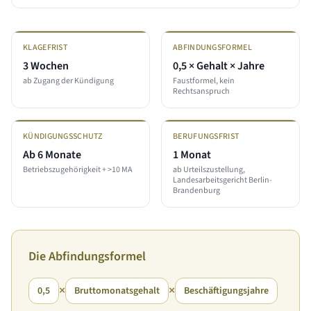
KLAGEFRIST
ABFINDUNGSFORMEL
3 Wochen
0,5 × Gehalt × Jahre
ab Zugang der Kündigung
Faustformel, kein
Rechtsanspruch
KÜNDIGUNGSSCHUTZ
BERUFUNGSFRIST
Ab 6 Monate
1 Monat
Betriebszugehörigkeit + >10 MA
ab Urteilszustellung,
Landesarbeitsgericht Berlin-
Brandenburg
Die Abfindungsformel
×
×
0,5
Bruttomonatsgehalt
Beschäftigungsjahre