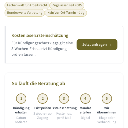
Fachanwalt für Arbeitsrecht
Zugelassen seit 2005
Bundesweite Vertretung
Kein Vor-Ort-Termin nötig
Kostenlose Ersteinschätzung
Für Kündigungsschutzklage gilt eine
Jetzt anfragen →
3-Wochen-Frist. Jetzt Kündigung
prüfen lassen.
So läuft die Beratung ab
1
2
3
4
5
Kündigung
Frist prüfen
Ersteinschätzung
Mandat
Wir
erhalten
erteilen
übernehmen
3 Wochen ab
Kostenlos,
Datum
Zugang
per E-Mail
Digital
Klage oder
notieren
Verhandlung