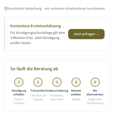
Kanzleisitz Heidelberg – wir vertreten Arbeitnehmer bundesweit
Kostenlose Ersteinschätzung
Für Kündigungsschutzklage gilt eine
Jetzt anfragen →
3-Wochen-Frist. Jetzt Kündigung
prüfen lassen.
So läuft die Beratung ab
1
2
3
4
5
Kündigung
Frist prüfen
Ersteinschätzung
Mandat
Wir
erhalten
erteilen
übernehmen
3 Wochen ab
Kostenlos,
Datum
Zugang
per E-Mail
Digital
Klage oder
notieren
Verhandlung