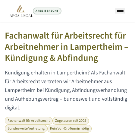
ARBEITSRECHT
Startseite
/
Arbeitsrecht Anwalt
/
Lampertheim
Fachanwalt für Arbeitsrecht für
Arbeitnehmer in
Lampertheim
–
Kündigung & Abfindung
Kündigung erhalten in
Lampertheim
? Als Fachanwalt
für Arbeitsrecht vertreten wir Arbeitnehmer aus
Lampertheim
bei Kündigung, Abfindungsverhandlung
und Aufhebungsvertrag – bundesweit und vollständig
digital.
Fachanwalt für Arbeitsrecht
Zugelassen seit 2005
Bundesweite Vertretung
Kein Vor-Ort-Termin nötig