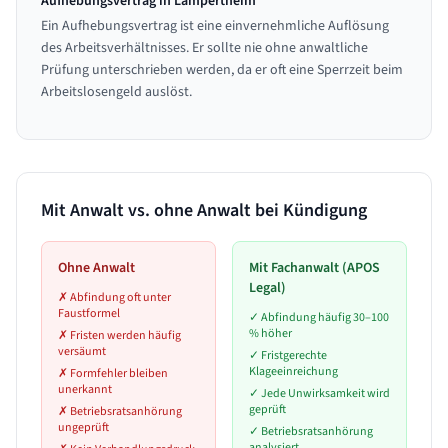
Aufhebungsvertrag in Lampertheim
Ein Aufhebungsvertrag ist eine einvernehmliche Auflösung
des Arbeitsverhältnisses. Er sollte nie ohne anwaltliche
Prüfung unterschrieben werden, da er oft eine Sperrzeit beim
Arbeitslosengeld auslöst.
Mit Anwalt vs. ohne Anwalt bei Kündigung
Ohne Anwalt
Mit Fachanwalt (APOS
Legal)
✗
Abfindung oft unter
Faustformel
✓
Abfindung häufig 30–100
% höher
✗
Fristen werden häufig
versäumt
✓
Fristgerechte
Klageeinreichung
✗
Formfehler bleiben
unerkannt
✓
Jede Unwirksamkeit wird
geprüft
✗
Betriebsratsanhörung
ungeprüft
✓
Betriebsratsanhörung
analysiert