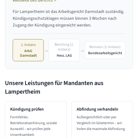
Webseite des Gerichts ↗
Für
Lampertheim
ist das
Arbeitsgericht Darmstadt
zuständig.
Kündigungsschutzklagen müssen binnen 3 Wochen nach
Zugang der Kündigung eingereicht werden.
Berufung (2.
1. Instanz
Revision (3. Instanz)
→
→
Instanz)
ArbG
Bundesarbeitsgericht
Darmstadt
Hess. LAG
Unsere Leistungen für Mandanten aus
Lampertheim
Kündigung prüfen
Abfindung verhandeln
Formfehler,
Außergerichtlich oder per
Betriebsratsanhörung, soziale
Vergleich im Gütetermin – wir
Auswahl – wir prüfen jede
holen die maximale Abfindung.
Unwirksamkeit.