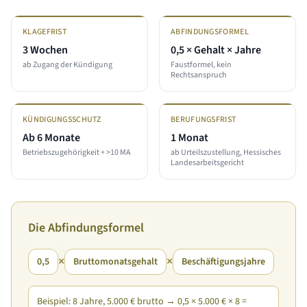
KLAGEFRIST
ABFINDUNGSFORMEL
3 Wochen
0,5 × Gehalt × Jahre
ab Zugang der Kündigung
Faustformel, kein
Rechtsanspruch
KÜNDIGUNGSSCHUTZ
BERUFUNGSFRIST
Ab 6 Monate
1 Monat
Betriebszugehörigkeit + >10 MA
ab Urteilszustellung, Hessisches
Landesarbeitsgericht
Die Abfindungsformel
×
×
0,5
Bruttomonatsgehalt
Beschäftigungsjahre
Beispiel: 8 Jahre, 5.000 € brutto → 0,5 × 5.000 € × 8 =