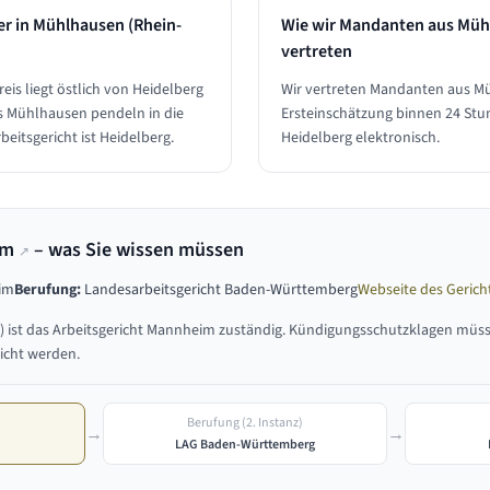
er in
Mühlhausen (Rhein-
Wie wir Mandanten aus
Müh
vertreten
is liegt östlich von Heidelberg
Wir vertreten Mandanten aus Mü
s Mühlhausen pendeln in die
Ersteinschätzung binnen 24 Stu
eitsgericht ist Heidelberg.
Heidelberg elektronisch.
im
– was Sie wissen müssen
↗
eim
Berufung:
Landesarbeitsgericht Baden-Württemberg
Webseite des Gerich
)
ist das
Arbeitsgericht Mannheim
zuständig. Kündigungsschutzklagen müs
icht werden.
Berufung (2. Instanz)
→
→
LAG Baden-Württemberg