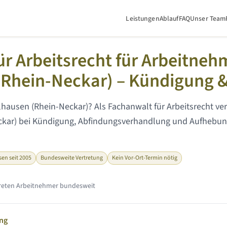
Leistungen
Ablauf
FAQ
Unser Team
ühlhausen (Rhein-Neckar)
r Arbeitsrecht für Arbeitneh
Rhein-Neckar)
– Kündigung &
hausen (Rhein-Neckar)
? Als Fachanwalt für Arbeitsrecht ve
kar)
bei Kündigung, Abfindungsverhandlung und Aufhebun
sen seit 2005
Bundesweite Vertretung
Kein Vor-Ort-Termin nötig
rtreten Arbeitnehmer bundesweit
ung