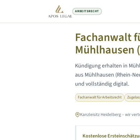
ARBEITSRECHT
Startseite
/
Arbeitsrecht Anwalt
/
M
Fachanwalt fü
Mühlhausen (
Kündigung erhalten in
Mühl
aus
Mühlhausen (Rhein-Nec
und vollständig digital.
Fachanwalt für Arbeitsrecht
Zugelas
Kanzleisitz Heidelberg – wir ve
Kostenlose Ersteinschätz