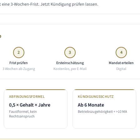
 eine 3-Wochen-Frist. Jetzt Kündigung prüfen lassen.
b
2
3
4
Frist prüfen
Ersteinschätzung
Mandat erteilen
3 Wochen ab Zugang
Kostenlos, per E-Mail
Digital
ABFINDUNGSFORMEL
KÜNDIGUNGSSCHUTZ
0,5 × Gehalt × Jahre
Ab 6 Monate
Faustformel, kein
Betriebszugehörigkeit + >10 MA
Rechtsanspruch