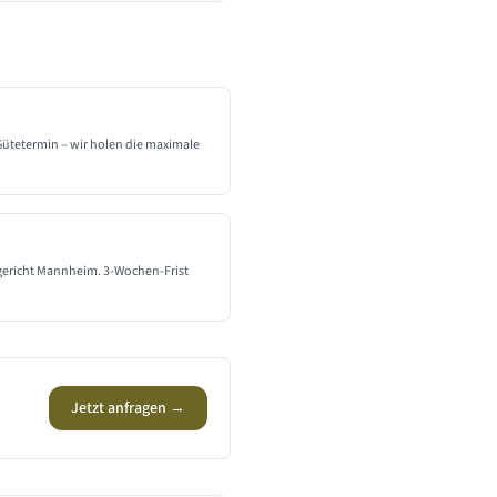
 Gütetermin – wir holen die maximale
sgericht Mannheim. 3-Wochen-Frist
Jetzt anfragen →