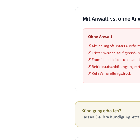
Mit Anwalt vs. ohne An
Ohne Anwalt
✗
Abfindung oft unter Faustfor
✗
Fristen werden häufig versäu
✗
Formfehler bleiben unerkannt
✗
Betriebsratsanhörung ungeprü
✗
Kein Verhandlungsdruck
Kündigung erhalten?
Lassen Sie Ihre Kündigung jetzt