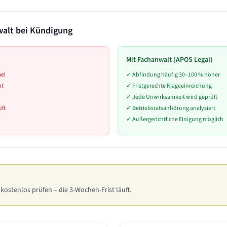
walt bei Kündigung
Mit Fachanwalt (APOS Legal)
mel
✓
Abfindung häufig 30–100 % höher
mt
✓
Fristgerechte Klageeinreichung
✓
Jede Unwirksamkeit wird geprüft
ft
✓
Betriebsratsanhörung analysiert
✓
Außergerichtliche Einigung möglich
 kostenlos prüfen – die 3-Wochen-Frist läuft.