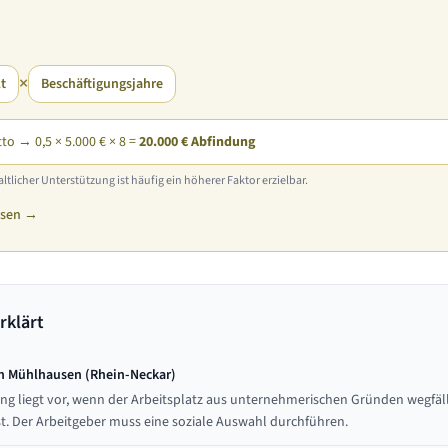
×
t
Beschäftigungsjahre
tto → 0,5 × 5.000 € × 8 =
20.000 € Abfindung
ltlicher Unterstützung ist häufig ein höherer Faktor erzielbar.
ssen →
rklärt
n Mühlhausen (Rhein-Neckar)
ng liegt vor, wenn der Arbeitsplatz aus unternehmerischen Gründen wegfä
st. Der Arbeitgeber muss eine soziale Auswahl durchführen.