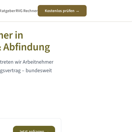
Ratgeber
RVG Rechner
Kostenlos prüfen →
mer in
 Abfindung
rtreten wir Arbeitnehmer
gsvertrag – bundesweit
Jetzt anfragen →