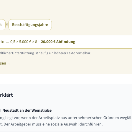
×
t
Beschäftigungsjahre
tto → 0,5 × 5.000 € × 8 =
20.000 € Abfindung
ltlicher Unterstützung ist häufig ein höherer Faktor erzielbar.
ssen →
rklärt
n Neustadt an der Weinstraße
ng liegt vor, wenn der Arbeitsplatz aus unternehmerischen Gründen wegfä
st. Der Arbeitgeber muss eine soziale Auswahl durchführen.