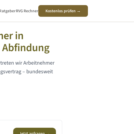
Ratgeber
RVG Rechner
Kostenlos prüfen →
mer in
 Abfindung
rtreten wir Arbeitnehmer
gsvertrag – bundesweit
Jetzt anfragen →