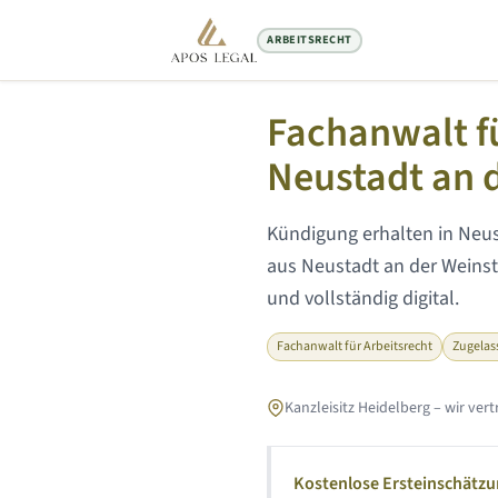
ARBEITSRECHT
Startseite
/
Arbeitsrecht Anwalt
/
N
Fachanwalt fü
Neustadt an 
Kündigung erhalten in
Neus
aus
Neustadt an der Weins
und vollständig digital.
Fachanwalt für Arbeitsrecht
Zugelas
Kanzleisitz Heidelberg – wir ve
Kostenlose Ersteinschätz