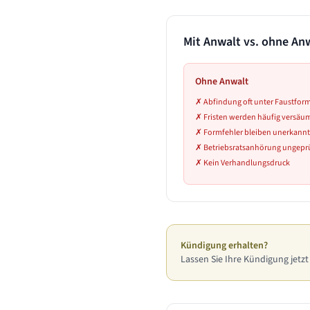
Mit Anwalt vs. ohne An
Ohne Anwalt
✗
Abfindung oft unter Faustfor
✗
Fristen werden häufig versäu
✗
Formfehler bleiben unerkannt
✗
Betriebsratsanhörung ungeprü
✗
Kein Verhandlungsdruck
Kündigung erhalten?
Lassen Sie Ihre Kündigung jetzt