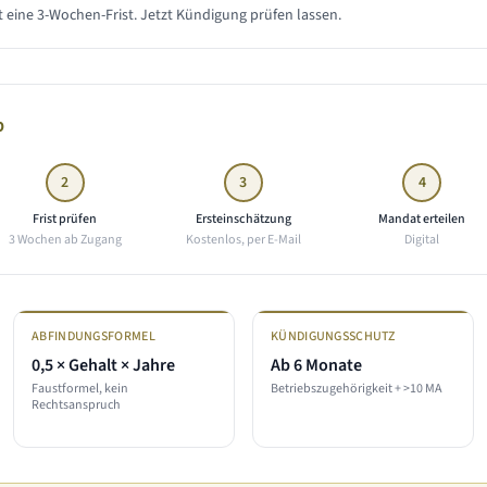
 eine 3-Wochen-Frist. Jetzt Kündigung prüfen lassen.
b
2
3
4
Frist prüfen
Ersteinschätzung
Mandat erteilen
3 Wochen ab Zugang
Kostenlos, per E-Mail
Digital
ABFINDUNGSFORMEL
KÜNDIGUNGSSCHUTZ
0,5 × Gehalt × Jahre
Ab 6 Monate
Faustformel, kein
Betriebszugehörigkeit + >10 MA
Rechtsanspruch