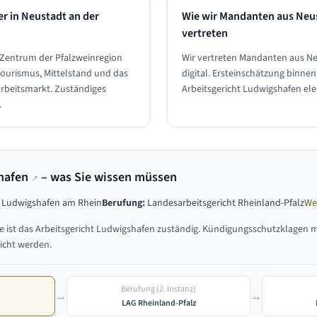
er in
Neustadt an der
Wie wir Mandanten aus
Neus
vertreten
 Zentrum der Pfalzweinregion
Wir vertreten Mandanten aus Ne
 Tourismus, Mittelstand und das
digital. Ersteinschätzung binne
rbeitsmarkt. Zuständiges
Arbeitsgericht Ludwigshafen ele
.
hafen
– was Sie wissen müssen
↗
9 Ludwigshafen am Rhein
Berufung:
Landesarbeitsgericht Rheinland-Pfalz
We
e
ist das
Arbeitsgericht Ludwigshafen
zuständig. Kündigungsschutzklagen 
icht werden.
Berufung (2. Instanz)
→
→
LAG Rheinland-Pfalz