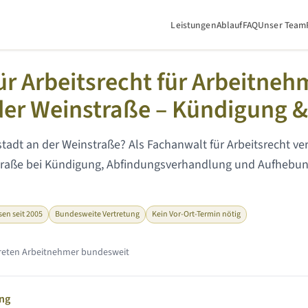
Leistungen
Ablauf
FAQ
Unser Team
eustadt an der Weinstraße
r Arbeitsrecht für Arbeitneh
der Weinstraße
– Kündigung &
tadt an der Weinstraße
? Als Fachanwalt für Arbeitsrecht ve
traße
bei Kündigung, Abfindungsverhandlung und Aufhebun
sen seit 2005
Bundesweite Vertretung
Kein Vor-Ort-Termin nötig
rtreten Arbeitnehmer bundesweit
ung