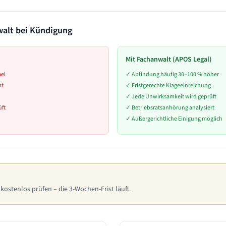
walt bei Kündigung
Mit Fachanwalt (APOS Legal)
mel
✓
Abfindung häufig 30–100 % höher
mt
✓
Fristgerechte Klageeinreichung
✓
Jede Unwirksamkeit wird geprüft
ft
✓
Betriebsratsanhörung analysiert
✓
Außergerichtliche Einigung möglich
 kostenlos prüfen – die 3-Wochen-Frist läuft.