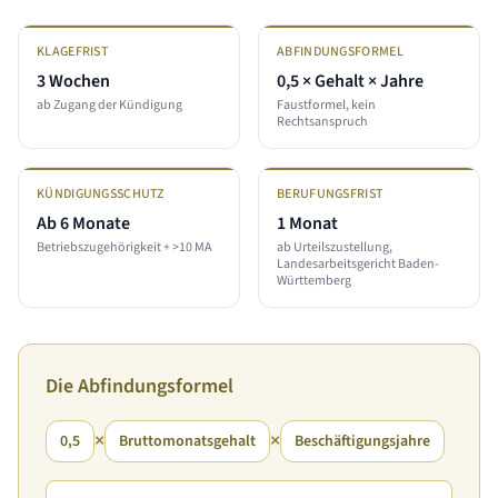
KLAGEFRIST
ABFINDUNGSFORMEL
3 Wochen
0,5 × Gehalt × Jahre
ab Zugang der Kündigung
Faustformel, kein
Rechtsanspruch
KÜNDIGUNGSSCHUTZ
BERUFUNGSFRIST
Ab 6 Monate
1 Monat
Betriebszugehörigkeit + >10 MA
ab Urteilszustellung,
Landesarbeitsgericht Baden-
Württemberg
Die Abfindungsformel
×
×
0,5
Bruttomonatsgehalt
Beschäftigungsjahre