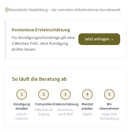
Kanzleisitz Heidelberg – wir vertreten Arbeitnehmer bundesweit
Kostenlose Ersteinschätzung
Für Kündigungsschutzklage gilt eine
Jetzt anfragen →
3-Wochen-Frist. Jetzt Kündigung
prüfen lassen.
So läuft die Beratung ab
1
2
3
4
5
Kündigung
Frist prüfen
Ersteinschätzung
Mandat
Wir
erhalten
erteilen
übernehmen
3 Wochen ab
Kostenlos,
Datum
Zugang
per E-Mail
Digital
Klage oder
notieren
Verhandlung