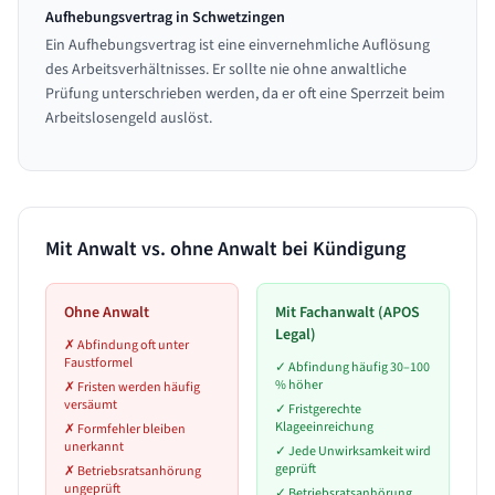
Aufhebungsvertrag in Schwetzingen
Ein Aufhebungsvertrag ist eine einvernehmliche Auflösung
des Arbeitsverhältnisses. Er sollte nie ohne anwaltliche
Prüfung unterschrieben werden, da er oft eine Sperrzeit beim
Arbeitslosengeld auslöst.
Mit Anwalt vs. ohne Anwalt bei Kündigung
Ohne Anwalt
Mit Fachanwalt (APOS
Legal)
✗
Abfindung oft unter
Faustformel
✓
Abfindung häufig 30–100
% höher
✗
Fristen werden häufig
versäumt
✓
Fristgerechte
Klageeinreichung
✗
Formfehler bleiben
unerkannt
✓
Jede Unwirksamkeit wird
geprüft
✗
Betriebsratsanhörung
ungeprüft
✓
Betriebsratsanhörung