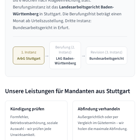
bis 6 Wochen nach Klageeinreichung statt.
Berufungsinstanz ist das
Landesarbeitsgericht Baden-
Württemberg
in Stuttgart. Die Berufungsfrist beträgt einen
Monat ab Urteilszustellung. Dritte Instanz:
Bundesarbeitsgericht in Erfurt.
Berufung (2.
1. Instanz
Revision (3. Instanz)
Instanz)
→
→
ArbG Stuttgart
Bundesarbeitsgericht
LAG Baden-
Württemberg
Unsere Leistungen für Mandanten aus
Stuttgart
Kündigung prüfen
Abfindung verhandeln
Formfehler,
Außergerichtlich oder per
Betriebsratsanhörung, soziale
Vergleich im Gütetermin – wir
Auswahl – wir prüfen jede
holen die maximale Abfindung.
Unwirksamkeit.