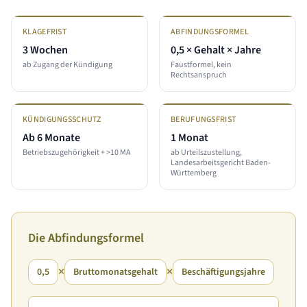
KLAGEFRIST
ABFINDUNGSFORMEL
3 Wochen
0,5 × Gehalt × Jahre
ab Zugang der Kündigung
Faustformel, kein
Rechtsanspruch
KÜNDIGUNGSSCHUTZ
BERUFUNGSFRIST
Ab 6 Monate
1 Monat
Betriebszugehörigkeit + >10 MA
ab Urteilszustellung,
Landesarbeitsgericht Baden-
Württemberg
Die Abfindungsformel
×
×
0,5
Bruttomonatsgehalt
Beschäftigungsjahre