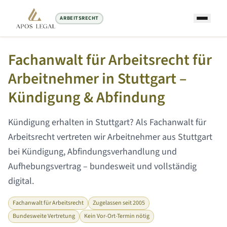
ARBEITSRECHT
Startseite
/
Arbeitsrecht Anwalt
/
Stuttgart
Fachanwalt für Arbeitsrecht für
Arbeitnehmer in
Stuttgart
–
Kündigung & Abfindung
Kündigung erhalten in
Stuttgart
? Als Fachanwalt für
Arbeitsrecht vertreten wir Arbeitnehmer aus
Stuttgart
bei Kündigung, Abfindungsverhandlung und
Aufhebungsvertrag – bundesweit und vollständig
digital.
Fachanwalt für Arbeitsrecht
Zugelassen seit 2005
Bundesweite Vertretung
Kein Vor-Ort-Termin nötig