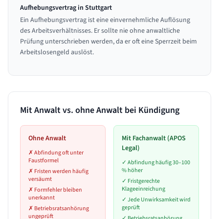
Aufhebungsvertrag in Stuttgart
Ein Aufhebungsvertrag ist eine einvernehmliche Auflösung
des Arbeitsverhältnisses. Er sollte nie ohne anwaltliche
Prüfung unterschrieben werden, da er oft eine Sperrzeit beim
Arbeitslosengeld auslöst.
Mit Anwalt vs. ohne Anwalt bei Kündigung
Ohne Anwalt
Mit Fachanwalt (APOS
Legal)
✗
Abfindung oft unter
Faustformel
✓
Abfindung häufig 30–100
% höher
✗
Fristen werden häufig
versäumt
✓
Fristgerechte
Klageeinreichung
✗
Formfehler bleiben
unerkannt
✓
Jede Unwirksamkeit wird
geprüft
✗
Betriebsratsanhörung
ungeprüft
✓
Betriebsratsanhörung