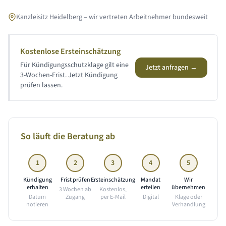
Kanzleisitz Heidelberg – wir vertreten Arbeitnehmer bundesweit
Kostenlose Ersteinschätzung
Für Kündigungsschutzklage gilt eine
Jetzt anfragen →
3-Wochen-Frist. Jetzt Kündigung
prüfen lassen.
So läuft die Beratung ab
1
2
3
4
5
Kündigung
Frist prüfen
Ersteinschätzung
Mandat
Wir
erhalten
erteilen
übernehmen
3 Wochen ab
Kostenlos,
Datum
Zugang
per E-Mail
Digital
Klage oder
notieren
Verhandlung