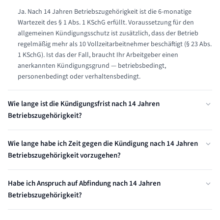
Ja. Nach 14 Jahren Betriebszugehörigkeit ist die 6-monatige
Wartezeit des § 1 Abs. 1 KSchG erfüllt. Voraussetzung für den
allgemeinen Kündigungsschutz ist zusätzlich, dass der Betrieb
regelmäßig mehr als 10 Vollzeitarbeitnehmer beschäftigt (§ 23 Abs.
1 KSchG). Ist das der Fall, braucht Ihr Arbeitgeber einen
anerkannten Kündigungsgrund — betriebsbedingt,
personenbedingt oder verhaltensbedingt.
Wie lange ist die Kündigungsfrist nach 14 Jahren
Betriebszugehörigkeit?
Nach 14 Jahren Betriebszugehörigkeit beträgt die gesetzliche
Wie lange habe ich Zeit gegen die Kündigung nach 14 Jahren
Kündigungsfrist 5 Monate zum Ende des Kalendermonats (§ 622
Betriebszugehörigkeit vorzugehen?
Abs. 2 BGB). Diese Frist kann durch Arbeitsvertrag oder Tarifvertrag
verlängert, aber nicht verkürzt werden. Eine zu kurze
Sie haben ab Zugang der schriftlichen Kündigung exakt 3 Wochen
Kündigungsfrist macht die Kündigung zwar nicht unwirksam, aber
Habe ich Anspruch auf Abfindung nach 14 Jahren
Zeit, Kündigungsschutzklage beim Arbeitsgericht einzureichen (§ 4
angreifbar — sie wird dann zum nächstmöglichen Termin wirksam.
Betriebszugehörigkeit?
KSchG). Diese Frist ist absolut — wird sie versäumt, gilt die
Kündigung als wirksam, selbst wenn sie rechtswidrig war. Nur in
Einen automatischen gesetzlichen Abfindungsanspruch gibt es
seltenen Ausnahmefällen ist eine nachträgliche Klagezulassung