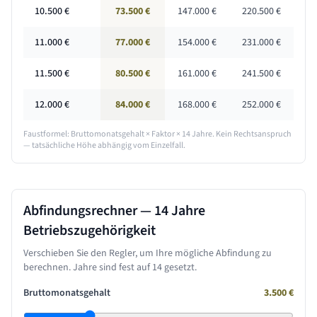
10.500
€
73.500 €
147.000 €
220.500 €
11.000
€
77.000 €
154.000 €
231.000 €
11.500
€
80.500 €
161.000 €
241.500 €
12.000
€
84.000 €
168.000 €
252.000 €
Faustformel: Bruttomonatsgehalt × Faktor ×
14 Jahre
. Kein Rechtsanspruch
— tatsächliche Höhe abhängig vom Einzelfall.
Abfindungsrechner —
14 Jahre
Betriebszugehörigkeit
Verschieben Sie den Regler, um Ihre mögliche Abfindung zu
berechnen. Jahre sind fest auf
14
gesetzt.
Bruttomonatsgehalt
3.500
€