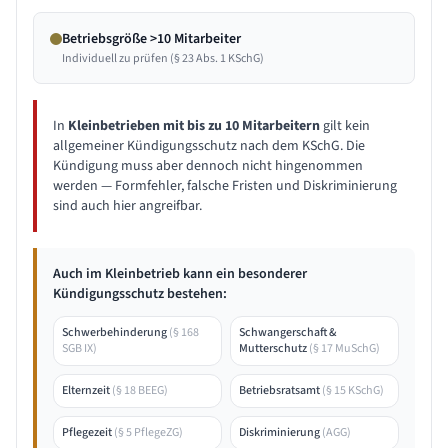
Betriebsgröße >10 Mitarbeiter
Individuell zu prüfen (§ 23 Abs. 1 KSchG)
In
Kleinbetrieben mit bis zu 10 Mitarbeitern
gilt kein
allgemeiner Kündigungsschutz nach dem KSchG. Die
Kündigung muss aber dennoch nicht hingenommen
werden — Formfehler, falsche Fristen und Diskriminierung
sind auch hier angreifbar.
Auch im Kleinbetrieb kann ein besonderer
Kündigungsschutz bestehen:
Schwerbehinderung
(
§ 168
Schwangerschaft &
SGB IX
)
Mutterschutz
(
§ 17 MuSchG
)
Elternzeit
(
§ 18 BEEG
)
Betriebsratsamt
(
§ 15 KSchG
)
Pflegezeit
(
§ 5 PflegeZG
)
Diskriminierung
(
AGG
)