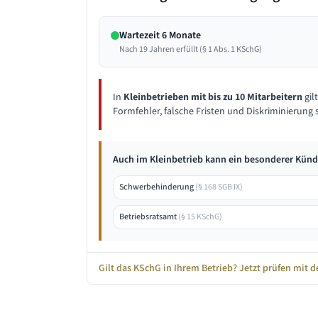
Wartezeit 6 Monate
Nach 19 Jahren erfüllt (§ 1 Abs. 1 KSchG)
In
Kleinbetrieben mit bis zu 10 Mitarbeitern
gil
Formfehler, falsche Fristen und Diskriminierung s
Auch im Kleinbetrieb kann ein besonderer Kün
Schwerbehinderung
(
§ 168 SGB IX
)
Betriebsratsamt
(
§ 15 KSchG
)
Gilt das KSchG in Ihrem Betrieb? Jetzt prüfen mi