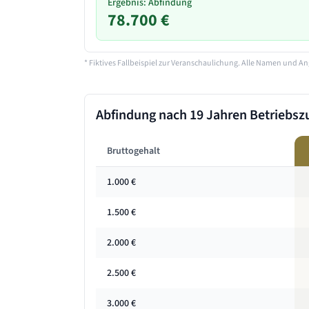
Ergebnis: Abfindung
78.700 €
* Fiktives Fallbeispiel zur Veranschaulichung. Alle Namen und An
Abfindung nach
19 Jahren
Betriebszu
Bruttogehalt
1.000
€
1.500
€
2.000
€
2.500
€
3.000
€