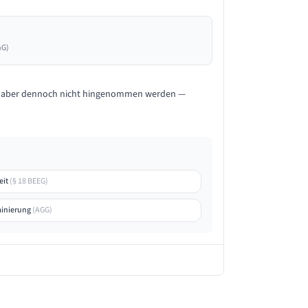
hG)
ss aber dennoch nicht hingenommen werden —
eit
(
§ 18 BEEG
)
minierung
(
AGG
)