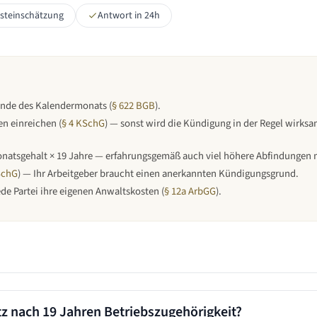
rsteinschätzung
Antwort in 24h
Ende des Kalendermonats
(
§ 622 BGB
).
n einreichen (
§ 4 KSchG
) — sonst wird die Kündigung in der Regel wirks
natsgehalt × 19 Jahre — erfahrungsgemäß auch viel höhere Abfindungen 
SchG
) — Ihr Arbeitgeber braucht einen anerkannten Kündigungsgrund.
jede Partei ihre eigenen Anwaltskosten (
§ 12a ArbGG
).
tz nach
19 Jahren
Betriebszugehörigkeit?