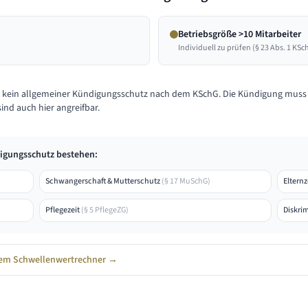
Betriebsgröße >10 Mitarbeiter
Individuell zu prüfen (§ 23 Abs. 1 KSc
t kein allgemeiner Kündigungsschutz nach dem KSchG. Die Kündigung mu
ind auch hier angreifbar.
digungsschutz bestehen:
Schwangerschaft & Mutterschutz
(
§ 17 MuSchG
)
Elternz
Pflegezeit
(
§ 5 PflegeZG
)
Diskri
t dem Schwellenwertrechner →