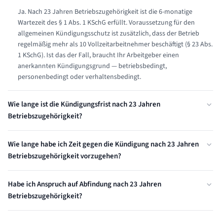
Ja. Nach 23 Jahren Betriebszugehörigkeit ist die 6-monatige
Wartezeit des § 1 Abs. 1 KSchG erfüllt. Voraussetzung für den
allgemeinen Kündigungsschutz ist zusätzlich, dass der Betrieb
regelmäßig mehr als 10 Vollzeitarbeitnehmer beschäftigt (§ 23 Abs.
1 KSchG). Ist das der Fall, braucht Ihr Arbeitgeber einen
anerkannten Kündigungsgrund — betriebsbedingt,
personenbedingt oder verhaltensbedingt.
Wie lange ist die Kündigungsfrist nach 23 Jahren
Betriebszugehörigkeit?
Nach 23 Jahren Betriebszugehörigkeit beträgt die gesetzliche
Wie lange habe ich Zeit gegen die Kündigung nach 23 Jahren
Kündigungsfrist 7 Monate zum Ende des Kalendermonats (§ 622
Betriebszugehörigkeit vorzugehen?
Abs. 2 BGB). Diese Frist kann durch Arbeitsvertrag oder Tarifvertrag
verlängert, aber nicht verkürzt werden. Eine zu kurze
Sie haben ab Zugang der schriftlichen Kündigung exakt 3 Wochen
Kündigungsfrist macht die Kündigung zwar nicht unwirksam, aber
Habe ich Anspruch auf Abfindung nach 23 Jahren
Zeit, Kündigungsschutzklage beim Arbeitsgericht einzureichen (§ 4
angreifbar — sie wird dann zum nächstmöglichen Termin wirksam.
Betriebszugehörigkeit?
KSchG). Diese Frist ist absolut — wird sie versäumt, gilt die
Kündigung als wirksam, selbst wenn sie rechtswidrig war. Nur in
Einen automatischen gesetzlichen Abfindungsanspruch gibt es
seltenen Ausnahmefällen ist eine nachträgliche Klagezulassung