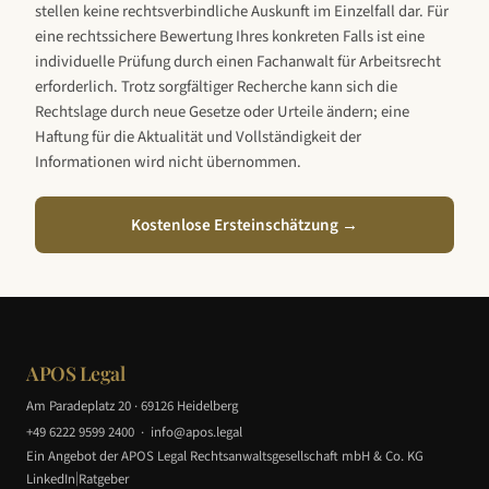
stellen keine rechtsverbindliche Auskunft im Einzelfall dar. Für
eine rechtssichere Bewertung Ihres konkreten Falls ist eine
individuelle Prüfung durch einen Fachanwalt für Arbeitsrecht
erforderlich. Trotz sorgfältiger Recherche kann sich die
Rechtslage durch neue Gesetze oder Urteile ändern; eine
Haftung für die Aktualität und Vollständigkeit der
Informationen wird nicht übernommen.
Kostenlose Ersteinschätzung →
APOS Legal
Am Paradeplatz 20 · 69126 Heidelberg
+49 6222 9599 2400
·
info@apos.legal
Ein Angebot der APOS Legal Rechtsanwaltsgesellschaft mbH & Co. KG
|
LinkedIn
Ratgeber