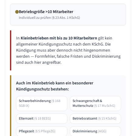
Betriebsgröße >10 Mitarbeiter
Individuell zu prüfen (§ 23 Abs. 1 KSchG)
In
Kleinbetrieben mit bis zu 10 Mitarbeitern
gilt kein
allgemeiner Kündigungsschutz nach dem KSchG. Die
Kündigung muss aber dennoch nicht hingenommen
werden — Formfehler, falsche Fristen und Diskriminierung
sind auch hier angreifbar.
Auch im Kleinbetrieb kann ein besonderer
Kündigungsschutz bestehen:
Schwerbehinderung
(
§ 168
Schwangerschaft &
SGB IX
)
Mutterschutz
(
§ 17 MuSchG
)
Elternzeit
(
§ 18 BEEG
)
Betriebsratsamt
(
§ 15 KSchG
)
Pflegezeit
(
§ 5 PflegeZG
)
Diskriminierung
(
AGG
)