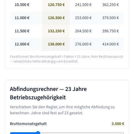
10.500
€
120.750 €
241.500 €
362.250 €
11.000
€
126.500 €
253.000 €
379.500 €
11.500
€
132.250 €
264.500 €
396.750 €
12.000
€
138.000 €
276.000 €
414.000 €
Faustformel: Bruttomonatsgehalt × Faktor ×
23 Jahre
. Kein Rechtsanspruch
— tatsächliche Höhe abhängig vom Einzelfall.
Abfindungsrechner —
23 Jahre
Betriebszugehörigkeit
Verschieben Sie den Regler, um Ihre mögliche Abfindung zu
berechnen. Jahre sind fest auf
23
gesetzt.
Bruttomonatsgehalt
3.500
€