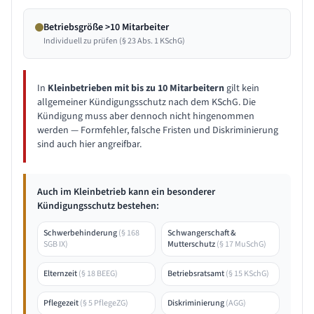
Betriebsgröße >10 Mitarbeiter
Individuell zu prüfen (§ 23 Abs. 1 KSchG)
In
Kleinbetrieben mit bis zu 10 Mitarbeitern
gilt kein
allgemeiner Kündigungsschutz nach dem KSchG. Die
Kündigung muss aber dennoch nicht hingenommen
werden — Formfehler, falsche Fristen und Diskriminierung
sind auch hier angreifbar.
Auch im Kleinbetrieb kann ein besonderer
Kündigungsschutz bestehen:
Schwerbehinderung
(
§ 168
Schwangerschaft &
SGB IX
)
Mutterschutz
(
§ 17 MuSchG
)
Elternzeit
(
§ 18 BEEG
)
Betriebsratsamt
(
§ 15 KSchG
)
Pflegezeit
(
§ 5 PflegeZG
)
Diskriminierung
(
AGG
)