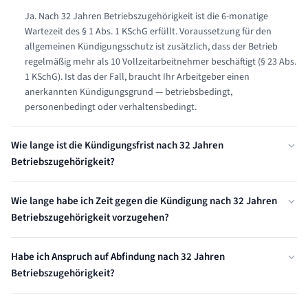
Ja. Nach 32 Jahren Betriebszugehörigkeit ist die 6-monatige
Wartezeit des § 1 Abs. 1 KSchG erfüllt. Voraussetzung für den
allgemeinen Kündigungsschutz ist zusätzlich, dass der Betrieb
regelmäßig mehr als 10 Vollzeitarbeitnehmer beschäftigt (§ 23 Abs.
1 KSchG). Ist das der Fall, braucht Ihr Arbeitgeber einen
anerkannten Kündigungsgrund — betriebsbedingt,
personenbedingt oder verhaltensbedingt.
Wie lange ist die Kündigungsfrist nach 32 Jahren
Betriebszugehörigkeit?
Nach 32 Jahren Betriebszugehörigkeit beträgt die gesetzliche
Wie lange habe ich Zeit gegen die Kündigung nach 32 Jahren
Kündigungsfrist 7 Monate zum Ende des Kalendermonats (§ 622
Betriebszugehörigkeit vorzugehen?
Abs. 2 BGB). Diese Frist kann durch Arbeitsvertrag oder Tarifvertrag
verlängert, aber nicht verkürzt werden. Eine zu kurze
Sie haben ab Zugang der schriftlichen Kündigung exakt 3 Wochen
Kündigungsfrist macht die Kündigung zwar nicht unwirksam, aber
Habe ich Anspruch auf Abfindung nach 32 Jahren
Zeit, Kündigungsschutzklage beim Arbeitsgericht einzureichen (§ 4
angreifbar — sie wird dann zum nächstmöglichen Termin wirksam.
Betriebszugehörigkeit?
KSchG). Diese Frist ist absolut — wird sie versäumt, gilt die
Kündigung als wirksam, selbst wenn sie rechtswidrig war. Nur in
Einen automatischen gesetzlichen Abfindungsanspruch gibt es
seltenen Ausnahmefällen ist eine nachträgliche Klagezulassung