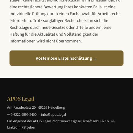
stellen keine rechtsverbindliche Auskunft im Einzelfall dar. Für
eine rechtssichere Bewertung Ihres konkreten Falls ist eine
individuelle Prüfung durch einen Fachanwalt für Arbeitsrecht
erforderlich. Trotz sorgfältiger Recherche kann sich die
Rechtslage durch neue Gesetze oder Urteile ändern; eine
Haftung für die Aktualität und Vollständigkeit der
Informationen wird nicht übernommen.
Kostenlose Ersteinschätzung →
APOS Legal
Am Paradeplatz 20 · 69126 Heidelberg
+49 6222 9599 2400
·
info@apos.legal
Ein Angebot der APOS Legal Rechtsanwaltsgesellschaft mbH & Co. KG
|
LinkedIn
Ratgeber