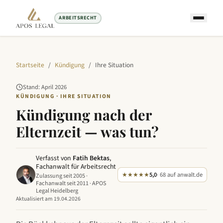
ARBEITSRECHT
Startseite
/
Kündigung
/
Ihre Situation
Stand:
April
2026
KÜNDIGUNG · IHRE SITUATION
Kündigung nach der
Elternzeit — was tun?
Verfasst von
Fatih Bektas
,
Fachanwalt für Arbeitsrecht
★★★★★
5,0
· 68 auf anwalt.de
Zulassung seit 2005 ·
Fachanwalt seit 2011 · APOS
Legal Heidelberg
Aktualisiert am
19.04.2026