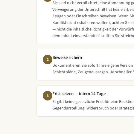
Sie sind nicht verpflichtet, eine Abmahnung
Mit freundlichen Grüßen

Verweigerung der Unterschrift hat keine arbe
Zeugen oder Einschreiben beweisen. Wenn Sie 
[Unterschrift]

Konflikt nicht eskalieren wollen), achten Sie 
[Name des Vorgesetzten/der Personalabt
— nicht die inhaltliche Richtigkeit der Vorw
[Position]

dem Inhalt einverstanden" sollten Sie streich
---

Empfangsbestätigung:

Beweise sichern
2
Dokumentieren Sie sofort Ihre eigene Version
Hiermit bestätige ich den Erhalt diese
Schichtpläne, Zeugenaussagen. Je schneller S
Ort, Datum                           
Frist setzen — intern 14 Tage
3
Es gibt keine gesetzliche Frist für eine Reakt
Gegendarstellung, Widerspruch oder strategis