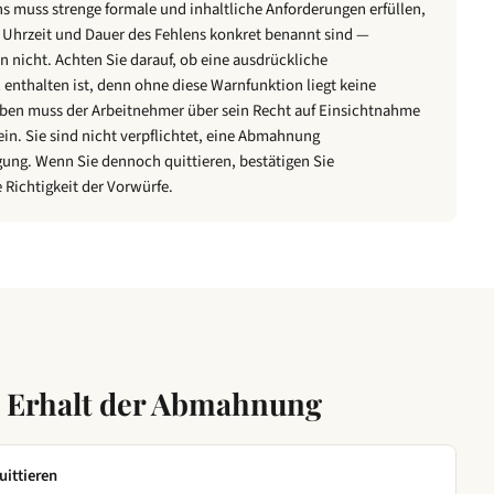
muss strenge formale und inhaltliche Anforderungen erfüllen,
en erheblichen Verstoß gegen Ihre 
rch Ihr Verhalten wird der 
, Uhrzeit und Dauer des Fehlens konkret benannt sind —
 Ihre Aufgaben kurzfristig von 
 nicht. Achten Sie darauf, ob eine ausdrückliche
Termine nicht eingehalten werden 
nthalten ist, denn ohne diese Warnfunktion liegt keine
ben muss der Arbeitnehmer über sein Recht auf Einsichtnahme
ein. Sie sind nicht verpflichtet, eine Abmahnung
auf:

ng. Wenn Sie dennoch quittieren, bestätigen Sie
 Richtigkeit der Vorwürfe.
 erbringen

nderung uns unverzüglich zu 
 eine ärztliche Bescheinigung gemäß 
legen

, dass im Falle weiterer 
htliche Konsequenzen bis hin zur 
tnisses drohen. Darüber hinaus 
 Erhalt der Abmahnung
es unentschuldigten Fehlens keine 
re Personalakte aufgenommen.

uittieren