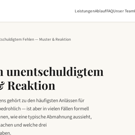
Leistungen
Ablauf
FAQ
Unser Team
chuldigtem Fehlen — Muster & Reaktion
 unentschuldigtem
& Reaktion
s gehört zu den häufigsten Anlässen für
edrohlich — ist aber in vielen Fällen formell
 Ihnen, wie eine typische Abmahnung aussieht,
machen und welche drei
haben.