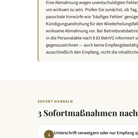
Eine Abmahnung wegen unentschuldigten Fehlens 
Ihr unentschuldigtes Fehlen stellt ein
arbeitsvertraglichen Pflichten dar. Du
um wirksam zu sein. Prüfen Sie zunächst, ob Tag
Betriebsablauf empfindlich gestört, da
pauschale Vorwürfe wie 'häufiges Fehlen' genügen
Kollegen übernommen werden müssen und 
Kündigungsandrohung für den Wiederholungsfall e
können.

wirksame Abmahnung vor. Bei Betriebsratsbetrie
in die Personalakte nach § 83 BetrVG informiert s
Wir fordern Sie hiermit nachdrücklich 
gegenzuzeichnen — auch keine Empfangsbestätigu
ausschließlich den Empfang, nicht die inhaltliche
1. Zuverlässig Ihre Arbeitsleistung zu
2. Im Falle einer unvermeidbaren Verhi
informieren

3. Bei krankheitsbedingter Abwesenheit
den vertraglichen Vereinbarungen vorzu
Wir weisen Sie ausdrücklich darauf hin
unentschuldigter Fehlzeiten arbeitsrec
SOFORT HANDELN
fristlosen Kündigung des Arbeitsverhäl
3 Sofortmaßnahmen nach
behalten wir uns vor, für die Tage Ihr
Vergütung zu zahlen.

Eine Kopie dieser Abmahnung wird in Ih
Unterschrift verweigern oder nur Empfang q
1