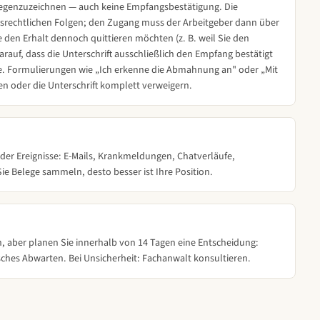
 gegenzuzeichnen — auch keine Empfangsbestätigung. Die
itsrechtlichen Folgen; den Zugang muss der Arbeitgeber dann über
den Erhalt dennoch quittieren möchten (z. B. weil Sie den
darauf, dass die Unterschrift ausschließlich den Empfang bestätigt
eilung]

ürfe. Formulierungen wie „Ich erkenne die Abmahnung an" oder „Mit
en oder die Unterschrift komplett verweigern.
 der Ereignisse: E-Mails, Krankmeldungen, Chatverläufe,
r Abmahnung.

ie Belege sammeln, desto besser ist Ihre Position.
   Unterschrift Arbeitnehmer/in
ion, aber planen Sie innerhalb von 14 Tagen eine Entscheidung:
ches Abwarten. Bei Unsicherheit: Fachanwalt konsultieren.