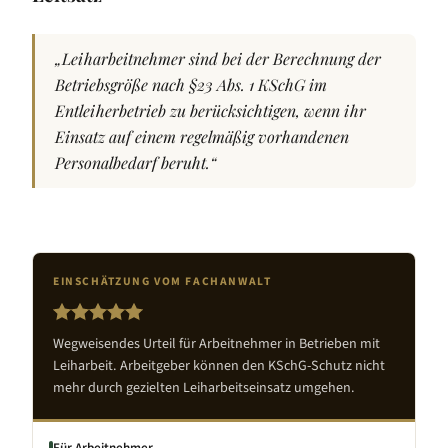
„
Leiharbeitnehmer sind bei der Berechnung der
Betriebsgröße nach §23 Abs. 1 KSchG im
Entleiherbetrieb zu berücksichtigen, wenn ihr
Einsatz auf einem regelmäßig vorhandenen
Personalbedarf beruht.
“
EINSCHÄTZUNG VOM FACHANWALT
Wegweisendes Urteil für Arbeitnehmer in Betrieben mit
Leiharbeit. Arbeitgeber können den KSchG-Schutz nicht
mehr durch gezielten Leiharbeitseinsatz umgehen.