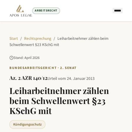
ARBEITSRECHT
Start
/
Rechtsprechung
/
Leiharbeitnehmer zählen beim
Schwellenwert §23 KSchG mit
Stand:
April
2026
BUNDESARBEITSGERICHT
·
2. SENAT
Az.
2 AZR 140/12
Urteil vom
24. Januar 2013
Leiharbeitnehmer zählen
beim Schwellenwert §23
KSchG mit
Kündigungsschutz