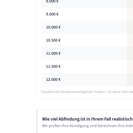
9.000
€
9.500
€
10.000
€
10.500
€
11.000
€
11.500
€
12.000
€
Faustformel: Bruttomonatsgehalt × Faktor ×
28 Jahre
. Kein R
Wie viel Abfindung ist in Ihrem Fall realistisch
Wir prüfen Ihre Kündigung und berechnen Ihre indi