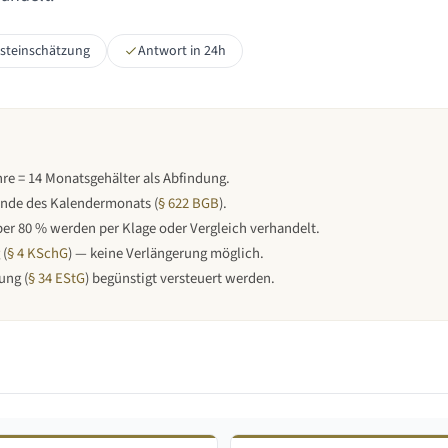
rsteinschätzung
Antwort in 24h
hre = 14 Monatsgehälter als Abfindung.
Ende des Kalendermonats
(
§ 622 BGB
).
er 80 % werden per Klage oder Vergleich verhandelt.
 (
§ 4 KSchG
) — keine Verlängerung möglich.
ung (
§ 34 EStG
) begünstigt versteuert werden.