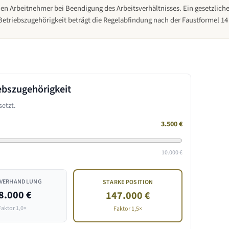
den Arbeitnehmer bei Beendigung des Arbeitsverhältnisses. Ein gesetzlic
 Betriebszugehörigkeit beträgt die Regelabfindung nach der Faustformel 1
ebszugehörigkeit
etzt.
3.500
€
10.000 €
 VERHANDLUNG
STARKE POSITION
8.000 €
147.000 €
Faktor 1,0×
Faktor 1,5×