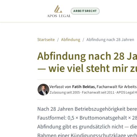
ARBEITSRECHT
Startseite
/
Abfindung
/
Abfindung nach
28 Jahren
Abfindung nach
28 J
— wie viel steht mir z
Verfasst von
Fatih Bektas
, Fachanwalt für Arbeit
Zulassung seit 2005 · Fachanwalt seit 2011 · APOS Legal 
Nach
28 Jahren
Betriebszugehörigkeit bere
Faustformel: 0,5 × Bruttomonatsgehalt ×
2
Abfindung gibt es grundsätzlich nicht — die
Rahmen einer Kündigungsschutzklage verh