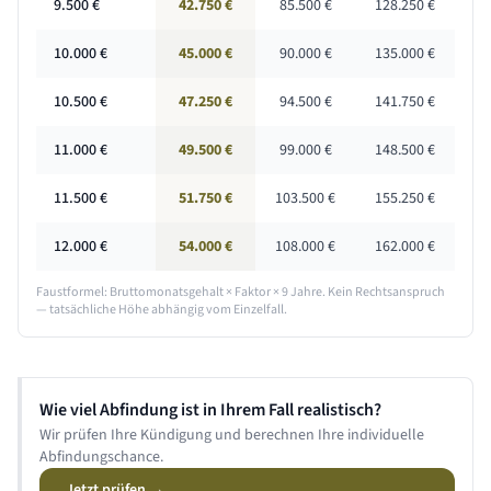
9.500
€
42.750 €
85.500 €
128.250 €
10.000
€
45.000 €
90.000 €
135.000 €
10.500
€
47.250 €
94.500 €
141.750 €
11.000
€
49.500 €
99.000 €
148.500 €
11.500
€
51.750 €
103.500 €
155.250 €
12.000
€
54.000 €
108.000 €
162.000 €
Faustformel: Bruttomonatsgehalt × Faktor ×
9 Jahre
. Kein Rechtsanspruch
— tatsächliche Höhe abhängig vom Einzelfall.
Wie viel Abfindung ist in Ihrem Fall realistisch?
Wir prüfen Ihre Kündigung und berechnen Ihre individuelle
Abfindungschance.
Jetzt prüfen →