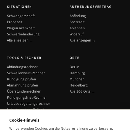
SITUATIONEN
AUFHEBUNGSVERTRAG
Schwangerschaft
Abfindung
Probezeit
Sperrzeit
Wegen Krankheit
Ablehnen
Schwerbehinderung
Widerruf
Alle anzeigen →
Alle anzeigen →
TOOLS & RECHNER
ORTE
Abfindungsrechner
Berlin
Schwellenwert-Rechner
Hamburg
Kündigung prüfen
München
Abmahnung prüfen
Heidelberg
Überstundenrechner
Alle 106 Orte →
Kündigungsfrist-Rechner
Urlaubsabgeltungsrechner
Urlaubsrechner Teilzeit
Alle Tools →
Cookie-Hinweis
Wir verwenden Cookies um die Nutzererfahrung zu verbessern.