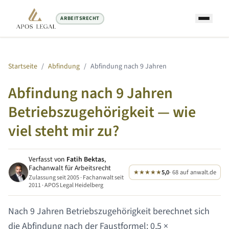
ARBEITSRECHT
Startseite
/
Abfindung
/
Abfindung nach
9 Jahren
Abfindung nach
9 Jahren
Betriebszugehörigkeit — wie
viel steht mir zu?
Verfasst von
Fatih Bektas
,
Fachanwalt für Arbeitsrecht
★★★★★
5,0
· 68 auf anwalt.de
Zulassung seit 2005 · Fachanwalt seit
2011 · APOS Legal Heidelberg
Nach
9 Jahren
Betriebszugehörigkeit berechnet sich
die Abfindung nach der Faustformel: 0,5 ×