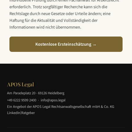
individuelle Prüfung durch einen Fachanwalt für Arbeitsrecht
erforderlich. Trotz sorgfältiger Recherche kann sich die
Rechtslage durch neue Gesetze oder Urteile ändern; eine
Haftung für die Aktualität und Vollständigkeit der
Informationen wird nicht übernommen.
Kostenlose Ersteinschätzung →
APOS Legal
Am Paradeplatz 20 · 69126 Heidelberg
+49 6222 9599 2400
·
info@apos.legal
Ein Angebot der APOS Legal Rechtsanwaltsgesellschaft mbH & Co. KG
|
LinkedIn
Ratgeber