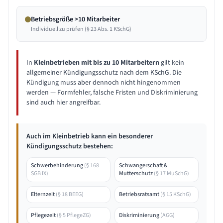
Betriebsgröße >10 Mitarbeiter
Individuell zu prüfen (§ 23 Abs. 1 KSchG)
In
Kleinbetrieben mit bis zu 10 Mitarbeitern
gilt kein
allgemeiner Kündigungsschutz nach dem KSchG. Die
Kündigung muss aber dennoch nicht hingenommen
werden — Formfehler, falsche Fristen und Diskriminierung
sind auch hier angreifbar.
Auch im Kleinbetrieb kann ein besonderer
Kündigungsschutz bestehen:
Schwerbehinderung
(
§ 168
Schwangerschaft &
SGB IX
)
Mutterschutz
(
§ 17 MuSchG
)
Elternzeit
(
§ 18 BEEG
)
Betriebsratsamt
(
§ 15 KSchG
)
Pflegezeit
(
§ 5 PflegeZG
)
Diskriminierung
(
AGG
)