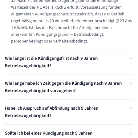
Ja. Nach 9 Jahren Betriebszugehörigkeit ist die 6-monatige
Wartezeit des § 1 Abs. 1 KSchG erfüllt. Voraussetzung für den
allgemeinen Kündigungsschutz ist zusätzlich, dass der Betrieb
regelmäßig mehr als 10 Vollzeitarbeitnehmer beschäftigt (§ 23 Abs.
1 KSchG). Ist das der Fall, braucht Ihr Arbeitgeber einen
anerkannten Kündigungsgrund — betriebsbedingt,
personenbedingt oder verhaltensbedingt.
Wie lange ist die Kündigungsfrist nach 9 Jahren
Betriebszugehörigkeit?
Nach 9 Jahren Betriebszugehörigkeit beträgt die gesetzliche
Wie lange habe ich Zeit gegen die Kündigung nach 9 Jahren
Kündigungsfrist 3 Monate zum Ende des Kalendermonats (§ 622
Betriebszugehörigkeit vorzugehen?
Abs. 2 BGB). Diese Frist kann durch Arbeitsvertrag oder Tarifvertrag
verlängert, aber nicht verkürzt werden. Eine zu kurze
Sie haben ab Zugang der schriftlichen Kündigung exakt 3 Wochen
Kündigungsfrist macht die Kündigung zwar nicht unwirksam, aber
Habe ich Anspruch auf Abfindung nach 9 Jahren
Zeit, Kündigungsschutzklage beim Arbeitsgericht einzureichen (§ 4
angreifbar — sie wird dann zum nächstmöglichen Termin wirksam.
Betriebszugehörigkeit?
KSchG). Diese Frist ist absolut — wird sie versäumt, gilt die
Kündigung als wirksam, selbst wenn sie rechtswidrig war. Nur in
Einen automatischen gesetzlichen Abfindungsanspruch gibt es
seltenen Ausnahmefällen ist eine nachträgliche Klagezulassung
Sollte ich bei einer Kündigung nach 9 Jahren
nicht. Die Faustformel lautet: 0,5 × Bruttomonatsgehalt × 9 Jahre
nach § 5 KSchG möglich (z.B. bei Krankheit oder fehlender