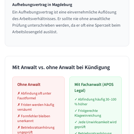
Aufhebungsvertrag in Magdeburg
Ein Aufhebungsvertrag ist eine einvernehmliche Auflösung
des Arbeitsverhältnisses. Er sollte nie ohne anwaltliche
Prüfung unterschrieben werden, da er oft eine Sperrzeit beim
Arbeitslosengeld auslöst.
Mit Anwalt vs. ohne Anwalt bei Kündigung
Ohne Anwalt
Mit Fachanwalt (APOS
Legal)
✗
Abfindung oft unter
Faustformel
✓
Abfindung häufig 30–100
% höher
✗
Fristen werden häufig
versäumt
✓
Fristgerechte
Klageeinreichung
✗
Formfehler bleiben
unerkannt
✓
Jede Unwirksamkeit wird
geprüft
✗
Betriebsratsanhörung
ungeprüft
✓
Betriebsratsanhörung