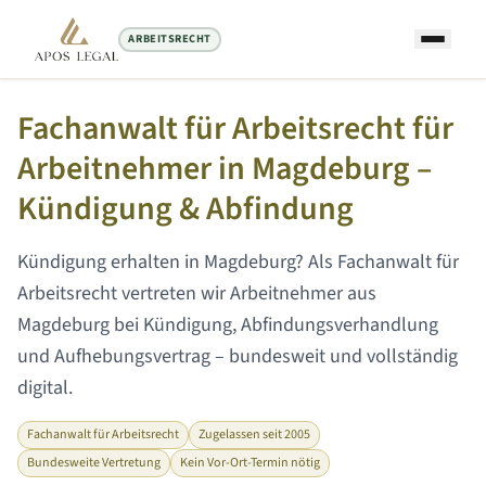
ARBEITSRECHT
Startseite
/
Arbeitsrecht Anwalt
/
Magdeburg
Fachanwalt für Arbeitsrecht für
Arbeitnehmer in
Magdeburg
–
Kündigung & Abfindung
Kündigung erhalten in
Magdeburg
? Als Fachanwalt für
Arbeitsrecht vertreten wir Arbeitnehmer aus
Magdeburg
bei Kündigung, Abfindungsverhandlung
und Aufhebungsvertrag – bundesweit und vollständig
digital.
Fachanwalt für Arbeitsrecht
Zugelassen seit 2005
Bundesweite Vertretung
Kein Vor-Ort-Termin nötig