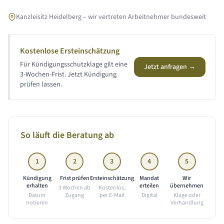
Kanzleisitz Heidelberg – wir vertreten Arbeitnehmer bundesweit
Kostenlose Ersteinschätzung
Für Kündigungsschutzklage gilt eine
Jetzt anfragen →
3-Wochen-Frist. Jetzt Kündigung
prüfen lassen.
So läuft die Beratung ab
1
2
3
4
5
Kündigung
Frist prüfen
Ersteinschätzung
Mandat
Wir
erhalten
erteilen
übernehmen
3 Wochen ab
Kostenlos,
Datum
Zugang
per E-Mail
Digital
Klage oder
notieren
Verhandlung