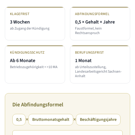
KLAGEFRIST
ABFINDUNGSFORMEL
3 Wochen
0,5 × Gehalt × Jahre
ab Zugang der Kündigung
Faustformel, kein
Rechtsanspruch
KÜNDIGUNGSSCHUTZ
BERUFUNGSFRIST
Ab 6 Monate
1 Monat
Betriebszugehörigkeit + >10 MA
ab Urteilszustellung,
Landesarbeitsgericht Sachsen-
Anhalt
Die Abfindungsformel
×
×
0,5
Bruttomonatsgehalt
Beschäftigungsjahre