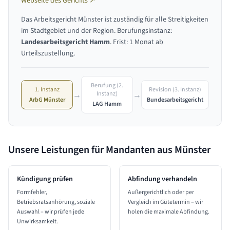
Webseite des Gerichts ↗
Das Arbeitsgericht Münster ist zuständig für alle Streitigkeiten
im Stadtgebiet und der Region. Berufungsinstanz:
Landesarbeitsgericht Hamm
. Frist: 1 Monat ab
Urteilszustellung.
Berufung (2.
1. Instanz
Revision (3. Instanz)
→
→
Instanz)
ArbG Münster
Bundesarbeitsgericht
LAG Hamm
Unsere Leistungen für Mandanten aus
Münster
Kündigung prüfen
Abfindung verhandeln
Formfehler,
Außergerichtlich oder per
Betriebsratsanhörung, soziale
Vergleich im Gütetermin – wir
Auswahl – wir prüfen jede
holen die maximale Abfindung.
Unwirksamkeit.