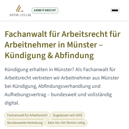
ARBEITSRECHT
Startseite
/
Arbeitsrecht Anwalt
/
Münster
Fachanwalt für Arbeitsrecht für
Arbeitnehmer in
Münster
–
Kündigung & Abfindung
Kündigung erhalten in
Münster
? Als Fachanwalt für
Arbeitsrecht vertreten wir Arbeitnehmer aus
Münster
bei Kündigung, Abfindungsverhandlung und
Aufhebungsvertrag – bundesweit und vollständig
digital.
Fachanwalt für Arbeitsrecht
Zugelassen seit 2005
Bundesweite Vertretung
Kein Vor-Ort-Termin nötig