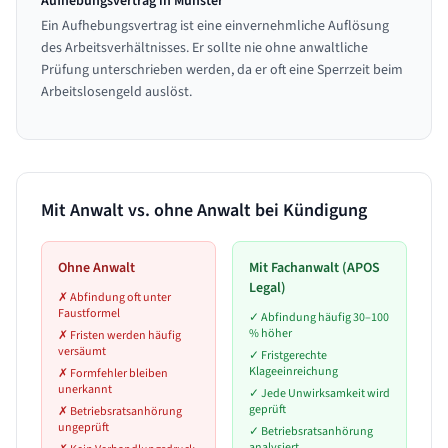
Aufhebungsvertrag in Münster
Ein Aufhebungsvertrag ist eine einvernehmliche Auflösung
des Arbeitsverhältnisses. Er sollte nie ohne anwaltliche
Prüfung unterschrieben werden, da er oft eine Sperrzeit beim
Arbeitslosengeld auslöst.
Mit Anwalt vs. ohne Anwalt bei Kündigung
Ohne Anwalt
Mit Fachanwalt (APOS
Legal)
✗
Abfindung oft unter
Faustformel
✓
Abfindung häufig 30–100
% höher
✗
Fristen werden häufig
versäumt
✓
Fristgerechte
Klageeinreichung
✗
Formfehler bleiben
unerkannt
✓
Jede Unwirksamkeit wird
geprüft
✗
Betriebsratsanhörung
ungeprüft
✓
Betriebsratsanhörung
analysiert