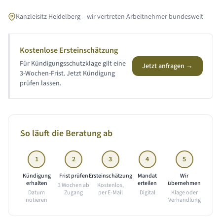
Kanzleisitz Heidelberg – wir vertreten Arbeitnehmer bundesweit
Kostenlose Ersteinschätzung
Für Kündigungsschutzklage gilt eine
Jetzt anfragen →
3-Wochen-Frist. Jetzt Kündigung
prüfen lassen.
So läuft die Beratung ab
1
2
3
4
5
Kündigung
Frist prüfen
Ersteinschätzung
Mandat
Wir
erhalten
erteilen
übernehmen
3 Wochen ab
Kostenlos,
Datum
Zugang
per E-Mail
Digital
Klage oder
notieren
Verhandlung