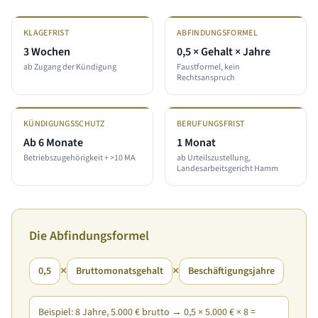
KLAGEFRIST
ABFINDUNGSFORMEL
3 Wochen
0,5 × Gehalt × Jahre
ab Zugang der Kündigung
Faustformel, kein
Rechtsanspruch
KÜNDIGUNGSSCHUTZ
BERUFUNGSFRIST
Ab 6 Monate
1 Monat
Betriebszugehörigkeit + >10 MA
ab Urteilszustellung,
Landesarbeitsgericht Hamm
Die Abfindungsformel
×
×
0,5
Bruttomonatsgehalt
Beschäftigungsjahre
Beispiel: 8 Jahre, 5.000 € brutto → 0,5 × 5.000 € × 8 =