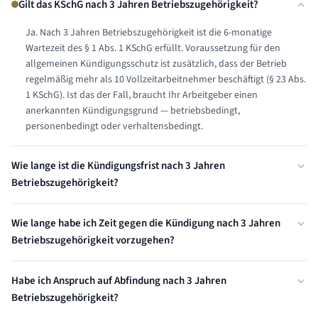
Gilt das KSchG nach 3 Jahren Betriebszugehörigkeit?
Ja. Nach 3 Jahren Betriebszugehörigkeit ist die 6-monatige
Wartezeit des § 1 Abs. 1 KSchG erfüllt. Voraussetzung für den
allgemeinen Kündigungsschutz ist zusätzlich, dass der Betrieb
regelmäßig mehr als 10 Vollzeitarbeitnehmer beschäftigt (§ 23 Abs.
1 KSchG). Ist das der Fall, braucht Ihr Arbeitgeber einen
anerkannten Kündigungsgrund — betriebsbedingt,
personenbedingt oder verhaltensbedingt.
Wie lange ist die Kündigungsfrist nach 3 Jahren
Betriebszugehörigkeit?
Nach 3 Jahren Betriebszugehörigkeit beträgt die gesetzliche
Wie lange habe ich Zeit gegen die Kündigung nach 3 Jahren
Kündigungsfrist 1 Monat zum Ende des Kalendermonats (§ 622
Betriebszugehörigkeit vorzugehen?
Abs. 2 BGB). Diese Frist kann durch Arbeitsvertrag oder Tarifvertrag
verlängert, aber nicht verkürzt werden. Eine zu kurze
Sie haben ab Zugang der schriftlichen Kündigung exakt 3 Wochen
Kündigungsfrist macht die Kündigung zwar nicht unwirksam, aber
Habe ich Anspruch auf Abfindung nach 3 Jahren
Zeit, Kündigungsschutzklage beim Arbeitsgericht einzureichen (§ 4
angreifbar — sie wird dann zum nächstmöglichen Termin wirksam.
Betriebszugehörigkeit?
KSchG). Diese Frist ist absolut — wird sie versäumt, gilt die
Kündigung als wirksam, selbst wenn sie rechtswidrig war. Nur in