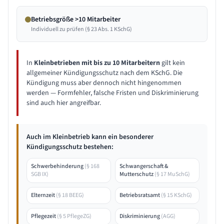
Betriebsgröße >10 Mitarbeiter
Individuell zu prüfen (§ 23 Abs. 1 KSchG)
In
Kleinbetrieben mit bis zu 10 Mitarbeitern
gilt kein
allgemeiner Kündigungsschutz nach dem KSchG. Die
Kündigung muss aber dennoch nicht hingenommen
werden — Formfehler, falsche Fristen und Diskriminierung
sind auch hier angreifbar.
Auch im Kleinbetrieb kann ein besonderer
Kündigungsschutz bestehen:
Schwerbehinderung
(
§ 168
Schwangerschaft &
SGB IX
)
Mutterschutz
(
§ 17 MuSchG
)
Elternzeit
(
§ 18 BEEG
)
Betriebsratsamt
(
§ 15 KSchG
)
Pflegezeit
(
§ 5 PflegeZG
)
Diskriminierung
(
AGG
)