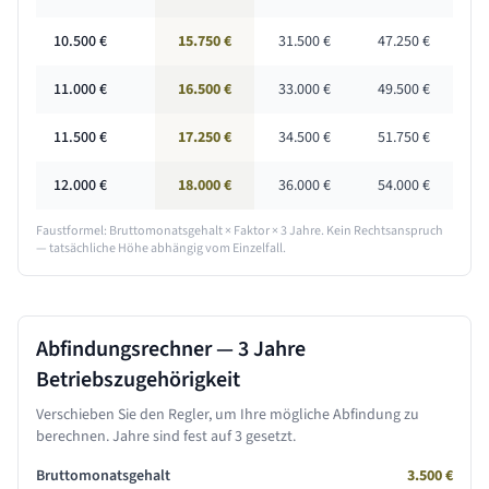
10.500
€
15.750 €
31.500 €
47.250 €
11.000
€
16.500 €
33.000 €
49.500 €
11.500
€
17.250 €
34.500 €
51.750 €
12.000
€
18.000 €
36.000 €
54.000 €
Faustformel: Bruttomonatsgehalt × Faktor ×
3 Jahre
. Kein Rechtsanspruch
— tatsächliche Höhe abhängig vom Einzelfall.
Abfindungsrechner —
3 Jahre
Betriebszugehörigkeit
Verschieben Sie den Regler, um Ihre mögliche Abfindung zu
berechnen. Jahre sind fest auf
3
gesetzt.
Bruttomonatsgehalt
3.500
€