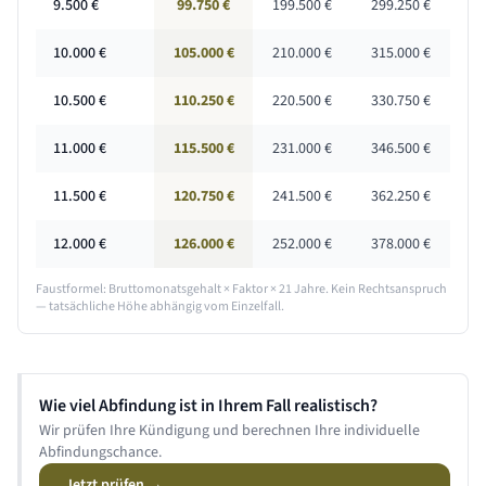
9.500
€
99.750 €
199.500 €
299.250 €
10.000
€
105.000 €
210.000 €
315.000 €
10.500
€
110.250 €
220.500 €
330.750 €
11.000
€
115.500 €
231.000 €
346.500 €
11.500
€
120.750 €
241.500 €
362.250 €
12.000
€
126.000 €
252.000 €
378.000 €
Faustformel: Bruttomonatsgehalt × Faktor ×
21 Jahre
. Kein Rechtsanspruch
— tatsächliche Höhe abhängig vom Einzelfall.
Wie viel Abfindung ist in Ihrem Fall realistisch?
Wir prüfen Ihre Kündigung und berechnen Ihre individuelle
Abfindungschance.
Jetzt prüfen →