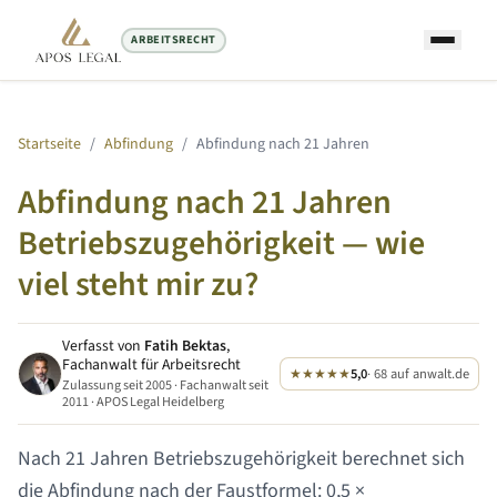
ARBEITSRECHT
Startseite
/
Abfindung
/
Abfindung nach
21 Jahren
Abfindung nach
21 Jahren
Betriebszugehörigkeit — wie
viel steht mir zu?
Verfasst von
Fatih Bektas
,
Fachanwalt für Arbeitsrecht
★★★★★
5,0
· 68 auf anwalt.de
Zulassung seit 2005 · Fachanwalt seit
2011 · APOS Legal Heidelberg
Nach
21 Jahren
Betriebszugehörigkeit berechnet sich
die Abfindung nach der Faustformel: 0,5 ×