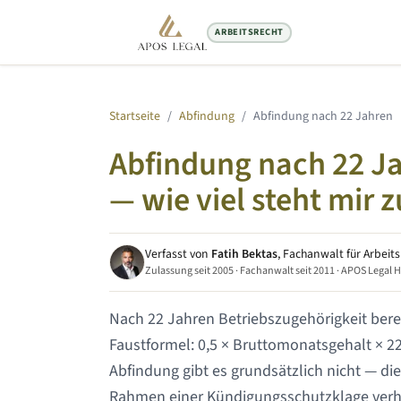
ARBEITSRECHT
Startseite
/
Abfindung
/
Abfindung nach
22 Jahren
Abfindung nach
22 J
— wie viel steht mir z
Verfasst von
Fatih Bektas
, Fachanwalt für Arbeit
Zulassung seit 2005 · Fachanwalt seit 2011 · APOS Legal 
Nach
22 Jahren
Betriebszugehörigkeit bere
Faustformel: 0,5 × Bruttomonatsgehalt ×
2
Abfindung gibt es grundsätzlich nicht — die
Rahmen einer Kündigungsschutzklage verh