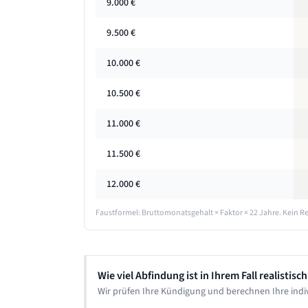
9.000
€
9.500
€
10.000
€
10.500
€
11.000
€
11.500
€
12.000
€
Faustformel: Bruttomonatsgehalt × Faktor ×
22 Jahre
. Kein R
Wie viel Abfindung ist in Ihrem Fall realistisch
Wir prüfen Ihre Kündigung und berechnen Ihre indi