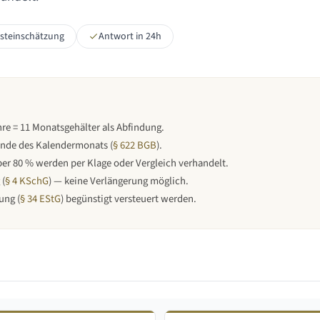
rsteinschätzung
Antwort in 24h
hre = 11 Monatsgehälter als Abfindung.
Ende des Kalendermonats
(
§ 622 BGB
).
er 80 % werden per Klage oder Vergleich verhandelt.
 (
§ 4 KSchG
) — keine Verlängerung möglich.
ung (
§ 34 EStG
) begünstigt versteuert werden.