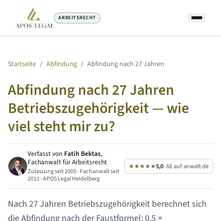
ARBEITSRECHT
Startseite
/
Abfindung
/
Abfindung nach
27 Jahren
Abfindung nach
27 Jahren
Betriebszugehörigkeit — wie
viel steht mir zu?
Verfasst von
Fatih Bektas
,
Fachanwalt für Arbeitsrecht
★★★★★
5,0
· 68 auf anwalt.de
Zulassung seit 2005 · Fachanwalt seit
2011 · APOS Legal Heidelberg
Nach
27 Jahren
Betriebszugehörigkeit berechnet sich
die Abfindung nach der Faustformel: 0,5 ×