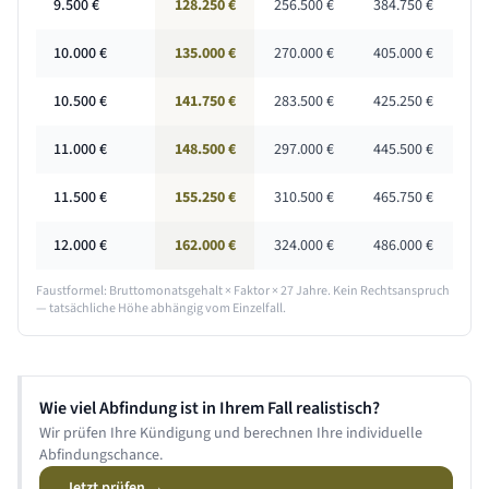
9.500
€
128.250 €
256.500 €
384.750 €
10.000
€
135.000 €
270.000 €
405.000 €
10.500
€
141.750 €
283.500 €
425.250 €
11.000
€
148.500 €
297.000 €
445.500 €
11.500
€
155.250 €
310.500 €
465.750 €
12.000
€
162.000 €
324.000 €
486.000 €
Faustformel: Bruttomonatsgehalt × Faktor ×
27 Jahre
. Kein Rechtsanspruch
— tatsächliche Höhe abhängig vom Einzelfall.
Wie viel Abfindung ist in Ihrem Fall realistisch?
Wir prüfen Ihre Kündigung und berechnen Ihre individuelle
Abfindungschance.
Jetzt prüfen →