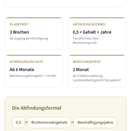
KLAGEFRIST
ABFINDUNGSFORMEL
3 Wochen
0,5 × Gehalt × Jahre
ab Zugang der Kündigung
Faustformel, kein
Rechtsanspruch
KÜNDIGUNGSSCHUTZ
BERUFUNGSFRIST
Ab 6 Monate
1 Monat
Betriebszugehörigkeit + >10 MA
ab Urteilszustellung,
Landesarbeitsgericht Düsseldorf
Die Abfindungsformel
×
×
0,5
Bruttomonatsgehalt
Beschäftigungsjahre