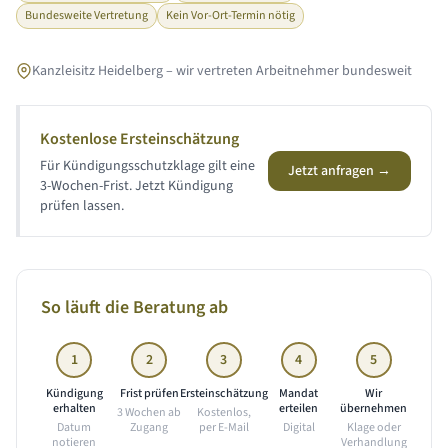
Bundesweite Vertretung
Kein Vor-Ort-Termin nötig
Kanzleisitz Heidelberg – wir vertreten Arbeitnehmer bundesweit
Kostenlose Ersteinschätzung
Für Kündigungsschutzklage gilt eine
Jetzt anfragen →
3-Wochen-Frist. Jetzt Kündigung
prüfen lassen.
So läuft die Beratung ab
1
2
3
4
5
Kündigung
Frist prüfen
Ersteinschätzung
Mandat
Wir
erhalten
erteilen
übernehmen
3 Wochen ab
Kostenlos,
Datum
Zugang
per E-Mail
Digital
Klage oder
notieren
Verhandlung